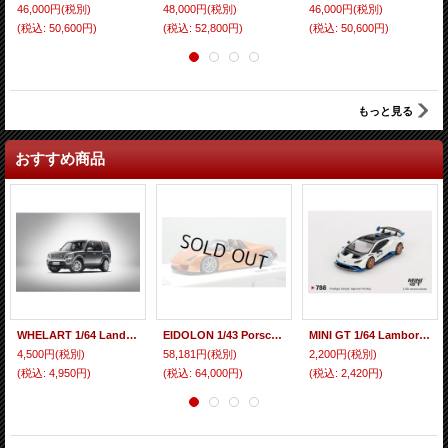
46,000円
(税別)
48,000円
(税別)
46,000円
(税別)
(税込
:
50,600円)
(税込
:
52,800円)
(税込
:
50,600円)
もっと見る
おすすめ商品
WHELART 1/64 Land Rover Discovery 4 (LHD) Gray
EIDOLON 1/43 Porsche 918 Spyder weissach package 2011 Arancio Pearl Limited 33 pcs.
MINI GT 1/64 Lamborghini Huracan STO Bianco Asopo (White) (RHD)
4,500円
(税別)
58,181円
(税別)
2,200円
(税別)
(税込
:
4,950円)
(税込
:
64,000円)
(税込
:
2,420円)