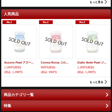
もっと見る
人気商品
Azzurro Pearl アズーロ パール
Corona Rossa コロナ ローザ
Giallo Verde Pearl ジャロー・ヴェルデ パール
1,180円
(税別)
900円
(税別)
1,180円
(税別)
(税込
:
1,298円)
(税込
:
990円)
(税込
:
1,298円)
もっと見る
商品カテゴリ一覧
特集