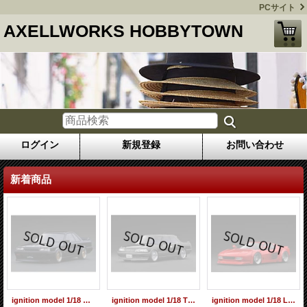
PCサイト
AXELLWORKS HOBBYTOWN
ログイン
新規登録
お問い合わせ
新着商品
ignition model 1/18 Nissan Skyline GTS-R (R31) Black
ignition model 1/18 TOYOTA MARKII2.5 GT TWIN turbo (JZX81) Black / Gun Metallic
ignition model 1/18 LB-WORKS 512 Red