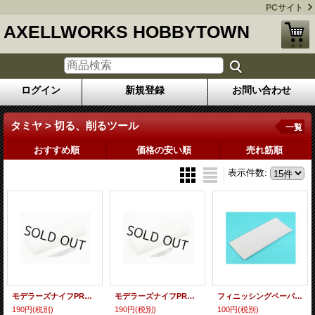
PCサイト
AXELLWORKS HOBBYTOWN
ログイン
新規登録
お問い合わせ
タミヤ > 切る、削るツール
一覧
おすすめ順
価格の安い順
売れ筋順
表示件数
:
モデラーズナイフPRO 替刃(直線刃)5枚
モデラーズナイフPRO 替刃(曲線刃)3枚
フィニッシングペーパー(荒目セット)
190円
(税別)
190円
(税別)
100円
(税別)