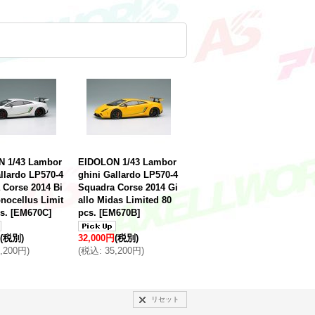
 1/43 Lambor
EIDOLON 1/43 Lambor
llardo LP570-4
ghini Gallardo LP570-4
 Corse 2014 Bi
Squadra Corse 2014 Gi
nocellus Limit
allo Midas Limited 80
s.
[
EM670C
]
pcs.
[
EM670B
]
(税別)
32,000円
(税別)
5,200円
)
(
税込
:
35,200円
)
リセット