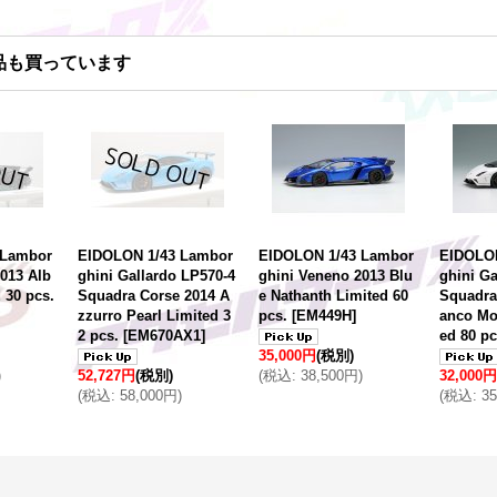
品も買っています
 Lambor
EIDOLON 1/43 Lambor
EIDOLON 1/43 Lambor
EIDOLON
013 Alb
ghini Gallardo LP570-4
ghini Veneno 2013 Blu
ghini Ga
 30 pcs.
Squadra Corse 2014 A
e Nathanth Limited 60
Squadra
zzurro Pearl Limited 3
pcs.
[
EM449H
]
anco Mo
2 pcs.
[
EM670AX1
]
ed 80 pc
35,000円
(税別)
)
52,727円
(税別)
(
税込
:
38,500円
)
32,000円
(
税込
:
58,000円
)
(
税込
:
3