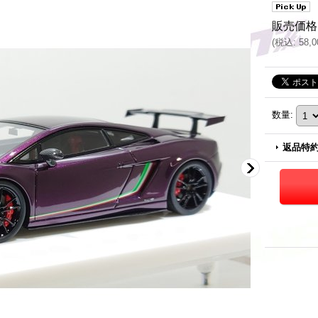
販売価格
(
税込
:
58,
数量
:
返品特