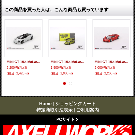
この商品を買った人は、こんな商品も買っています
MINI GT 1/64 McLaren 750S Spider Cirrus Gray (RHD)
MINI GT 1/64 McLaren Altura Flux Green (LHD)
MINI GT 1/64 McLaren F1 Red (LHD)
2,200円
(税別)
1,800円
(税別)
2,000円
(税別)
(税込
:
2,420円)
(税込
:
1,980円)
(税込
:
2,200円)
Home
|
ショッピングカート
特定商取引法表示
|
ご利用案内
PCサイト