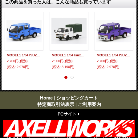
この商品を買った人は、こんな商品も買っています
MODEL1 1/64 ISUZU ELF Double Cab Blue
MODEL1 1/64 Isuzu NHR 1987 White LHD w/ Canvas
MODEL1 1/64 ISUZU ELF Double Cab Custom Version Purple
2,700円
(税別)
2,900円
(税別)
2,700円
(税別)
(税込
:
2,970円)
(税込
:
3,190円)
(税込
:
2,970円)
Home
|
ショッピングカート
特定商取引法表示
|
ご利用案内
PCサイト