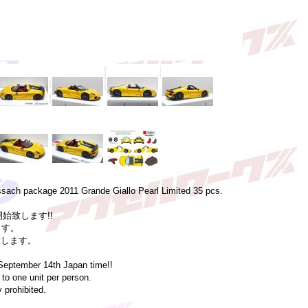
ach package 2011 Grande Giallo Pearl Limited 35 pcs.
開始致します!!
ます。
致します。
September 14th Japan time!!
to one unit per person.
 prohibited.