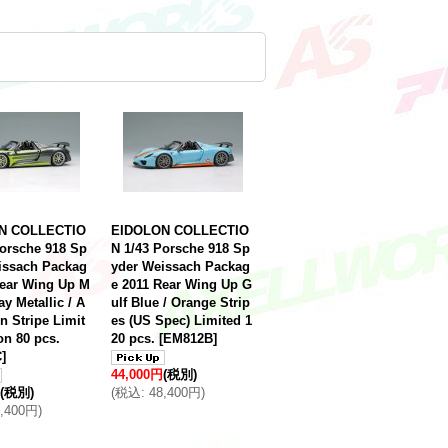
N COLLECTIO
EIDOLON COLLECTIO
Porsche 918 Sp
N 1/43 Porsche 918 Sp
issach Packag
yder Weissach Packag
Rear Wing Up M
e 2011 Rear Wing Up G
ay Metallic / A
ulf Blue / Orange Strip
n Stripe Limit
es (US Spec) Limited 1
on 80 pcs.
20 pcs.
[
EM812B
]
C
]
44,000円
(税別)
(税別)
(
税込
:
48,400円
)
8,400円
)