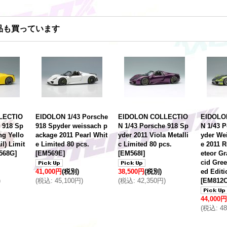
品も買っています
LECTIO
EIDOLON 1/43 Porsche
EIDOLON COLLECTIO
EIDOLO
 918 Sp
918 Spyder weissach p
N 1/43 Porsche 918 Sp
N 1/43 
ng Yello
ackage 2011 Pearl Whit
yder 2011 Viola Metalli
yder We
l) Limit
e Limited 80 pcs.
c Limited 80 pcs.
e 2011 
568G
]
[
EM569E
]
[
EM568I
]
eteor Gr
cid Gree
41,000円
(税別)
38,500円
(税別)
ed Editi
)
(
税込
:
45,100円
)
(
税込
:
42,350円
)
[
EM812
44,000円
(
税込
:
4