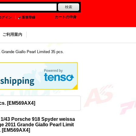
0
カートの中身
ログイン
新規登録
ご利用案内
rande Giallo Pearl Limited 35 pcs.
cs.
[
EM569AX4
]
1/43 Porsche 918 Spyder weissa
e 2011 Grande Giallo Pearl Limit
.
[
EM569AX4
]