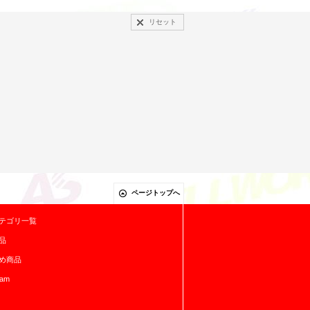
リセット
ページトップへ
テゴリ一覧
品
め商品
ram