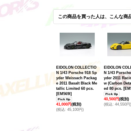
この商品を買った人は、こんな商
EIDOLON COLLECTIO
EIDOLON COL
N 1/43 Porsche 918 Sp
N 1/43 Porsche
yder Weissach Packag
yder 2011 Raci
e 2011 Basalt Black Me
w (Carbon Detai
tallic Limited 60 pcs.
ed 80 pcs.
[
EM
[
EM569I
]
40,500円
(税別)
41,000円
(税別)
(
税込
:
44,550円
(
税込
:
45,100円
)