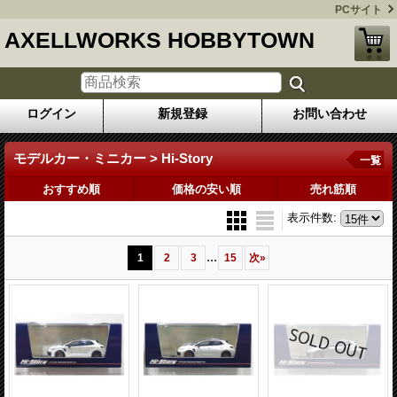
PCサイト
AXELLWORKS HOBBYTOWN
ログイン
新規登録
お問い合わせ
モデルカー・ミニカー > Hi-Story
一覧
おすすめ順
価格の安い順
売れ筋順
表示件数
:
...
1
2
3
15
次
»