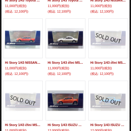
Hi Story 1/43 Toyota FunCargo X (1999) Super White II
Hi Story 1/43 Toyota FunCargo X (1999) Super Red V
Hi Story 1/43 NISSAN BLUEBIRD 4DOOR HARDTOP TURBO SSS-S (1983) Yellow Two-Tone
11,000円
(税別)
11,000円
(税別)
11,000円
(税別)
(税込
:
12,100円)
(税込
:
12,100円)
(税込
:
12,100円)
Hi Story 1/43 NISSAN BLUEBIRD 4DOOR HARDTOP TURBO SSS-S (1983) Red
Hi Story 1/43 ε֮fini MS-9 30 Type IV (1993) Cygnus White
Hi Story 1/43 ε֮fini MS-9 30 Type IV (1993) Bordeaux Mica
11,000円
(税別)
11,000円
(税別)
11,000円
(税別)
(税込
:
12,100円)
(税込
:
12,100円)
(税込
:
12,100円)
Hi Story 1/43 ε֮fini MS-9 30 Type IV (1993) Infinite Blue
Hi Story 1/43 ISUZU D-MAX DL40 (2021) Valencia Orange
Hi Story 1/43 ISUZU D-MAX DL40 (2021) Sapphire Blue
11,000円
(税別)
12,000円
(税別)
12,000円
(税別)