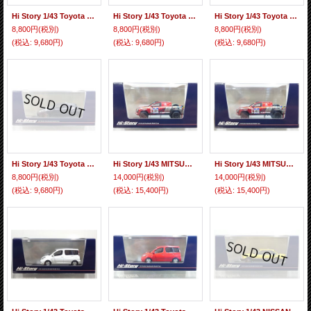
Hi Story 1/43 Toyota GR COROLLA RZ (2025) Super White II
Hi Story 1/43 Toyota GR COROLLA RZ (2025) Platinum White Pearl Mica
Hi Story 1/43 Toyota GR COROLLA RZ (2025) Precious Metal
8,800円
(税別)
8,800円
(税別)
8,800円
(税別)
(税込
:
9,680円)
(税込
:
9,680円)
(税込
:
9,680円)
Hi Story 1/43 Toyota GR COROLLA RZ (2025) Precious Black Pearl
Hi Story 1/43 MITSUBISHI TRITON Asia Cross Country Rally 2024 No.137
Hi Story 1/43 MITSUBISHI TRITON Asia Cross Country Rally 2024 (Short Body) No. 107
8,800円
(税別)
14,000円
(税別)
14,000円
(税別)
(税込
:
9,680円)
(税込
:
15,400円)
(税込
:
15,400円)