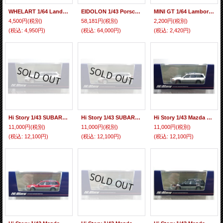
WHELART 1/64 Land Rover Discovery 4 (LHD) Gray
EIDOLON 1/43 Porsche 918 Spyder weissach package 2011 Arancio Pearl Limited 33 pcs.
MINI GT 1/64 Lamborghini Huracan STO Bianco Asopo (White) (RHD)
4,500円
(税別)
58,181円
(税別)
2,200円
(税別)
(税込
:
4,950円)
(税込
:
64,000円)
(税込
:
2,420円)
Hi Story 1/43 SUBARU LEGACY OUTBACK 2.5i EyeSight (2012) Satin White Pearl
Hi Story 1/43 SUBARU LEGACY OUTBACK 2.5i EyeSight (2012) Burnished Bronze Metallic
Hi Story 1/43 Mazda Capella Wagon FX (1994) Chastity White/Silent Silver Metallic
11,000円
(税別)
11,000円
(税別)
11,000円
(税別)
(税込
:
12,100円)
(税込
:
12,100円)
(税込
:
12,100円)