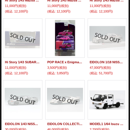
Hi Story 1/43 Mazda Capella Wagon FX (1994) Passion Rose Mica/Silent Silver Metallic
Hi Story 1/43 Mazda Capella Wagon FX (1994) Marina Green Mica/Silent Silver Metallic
Hi Story 1/43 Mazda Capella Wagon FX (1994) Brilliant Black/Silent Silver Metallic
11,000円
(税別)
11,000円
(税別)
11,000円
(税別)
(税込
:
12,100円)
(税込
:
12,100円)
(税込
:
12,100円)
Hi Story 1/43 SUBARU CROSSTREK Limited (2023) Offshore Blue Metallic
POP RACE x Enigma 1/64 Pandem Civic EG6 - Pink
EIDOLON 1/18 NISSAN SKYLINE GT-R (BNR34 NISMO R-tune Version) 2004 Silver/Nismo Stripe Limited 120 pcs.
11,000円
(税別)
3,500円
(税別)
47,000円
(税別)
(税込
:
12,100円)
(税込
:
3,850円)
(税込
:
51,700円)
EIDOLON 1/43 NISSAN SKYLINE GT-R (NISMO BNR32 CRS Version) 2022 Dark Metal Gray
EIDOLON COLLECTION 1/43 Lamborghini Centenario LP770-4 2016 Rear Wing up Bianco Canopus / Italian Stripe Limited 120 pcs.
MODEL1 1/64 Isuzu Elf (NHR) Double Cab Light Truck White (LHD)
30,000円
(税別)
46,000円
(税別)
2,700円
(税別)