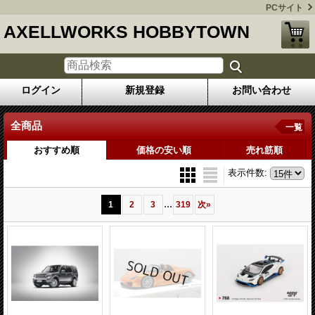
PCサイト
AXELLWORKS HOBBYTOWN
ログイン
新規登録
お問い合わせ
全商品
一覧
おすすめ順
価格の安い順
売れ筋順
表示件数
:
...
1
2
3
319
次
»