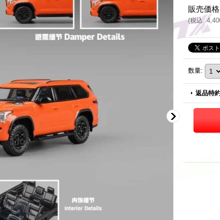
販売価格
(
税込
:
4,4
数量
:
返品特