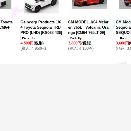
 Toyota
Gaincorp Products 1/6
CM MODEL 1/64 Mclar
CM Mode
CM64-
4 Toyota Sequoia TRD
en 765LT Volcanic Ora
Sequoia
PRO (LHD)
[
KS068-436
]
nge
[
CM64-765LT-09
]
SEQUOI
4,500円
(税別)
3,800円
(税別)
3,600円
(
税込
:
4,950円
)
(
税込
:
4,180円
)
(
税込
:
3