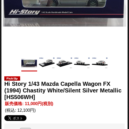
Hi Story 1/43 Mazda Capella Wagon FX
(1994) Chastity White/Silent Silver Metallic
[HS506WH]
販売価格
:
11,000円
(税別)
(税込
:
12,100円
)