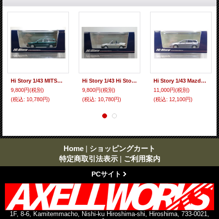
Hi Story 1/43 MITSUBISHI DIAMANTE WAGON (1993) Green Metallic
Hi Story 1/43 Hi Story 1/43 MAZDA FAMILIA CABRIOLET '86 Dover White
Hi Story 1/43 Mazda Atenza Sports Wagon 23S 2004 Titanium Gray Metallic II
9,800円
(税別)
9,800円
(税別)
11,000円
(税別)
(税込
:
10,780円)
(税込
:
10,780円)
(税込
:
12,100円)
Home
|
ショッピングカート
特定商取引法表示
|
ご利用案内
PCサイト
1F, 8-6, Kamitemmacho, Nishi-ku Hiroshima-shi, Hiroshima, 733-0021,