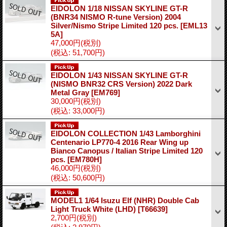
EIDOLON 1/18 NISSAN SKYLINE GT-R
(BNR34 NISMO R-tune Version) 2004
Silver/Nismo Stripe Limited 120 pcs.
[EML13
5A]
47,000円
(税別)
(税込
:
51,700円)
EIDOLON 1/43 NISSAN SKYLINE GT-R
(NISMO BNR32 CRS Version) 2022 Dark
Metal Gray
[EM769]
30,000円
(税別)
(税込
:
33,000円)
EIDOLON COLLECTION 1/43 Lamborghini
Centenario LP770-4 2016 Rear Wing up
Bianco Canopus / Italian Stripe Limited 120
pcs.
[EM780H]
46,000円
(税別)
(税込
:
50,600円)
MODEL1 1/64 Isuzu Elf (NHR) Double Cab
Light Truck White (LHD)
[T66639]
2,700円
(税別)