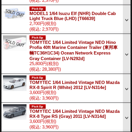
(税込
:
2,970円)
MODEL1 1/64 Isuzu Elf (NHR) Double Cab
Light Truck Blue (LHD)
[T66639]
2,700円
(税別)
(税込
:
2,970円)
TOMYTEC 1/64 Limited Vintage NEO Hino
Profia 40ft Marine Container Trailer (東邦車
輛TC36H1C34) Ocean Network Express
Gray Container
[LV-N292d]
25,800円
(税別)
(税込
:
28,380円)
TOMYTEC 1/64 Limited Vintage NEO Mazda
RX-8 Spirit R (White) 2012
[LV-N314e]
3,600円
(税別)
(税込
:
3,960円)
TOMYTEC 1/64 Limited Vintage NEO Mazda
RX-8 Type RS (Gray) 2011
[LV-N314d]
3,600円
(税別)
(税込
:
3,960円)