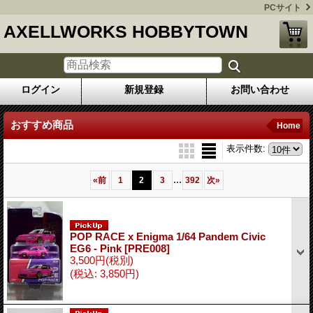
PCサイト
AXELLWORKS HOBBYTOWN
ログイン
新規登録
お問い合わせ
おすすめ商品
Home
表示件数
:
...
«
前
1
2
3
392
次
»
POP RACE x Enigma 1/64 Pandem Civic
EG6 - Pink
[PRE008]
3,500円
(税別)
(税込
:
3,850円)