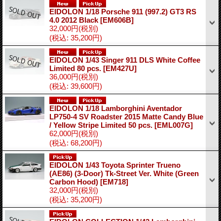
EIDOLON 1/18 Porsche 911 (997.2) GT3 RS
4.0 2012 Black
[EM606B]
32,000円
(税別)
(税込
:
35,200円)
EIDOLON 1/43 Singer 911 DLS White Coffee
Limited 80 pcs.
[EM427U]
36,000円
(税別)
(税込
:
39,600円)
EIDOLON 1/18 Lamborghini Aventador
LP750-4 SV Roadster 2015 Matte Candy Blue
/ Yellow Stripe Limited 50 pcs.
[EML007G]
62,000円
(税別)
(税込
:
68,200円)
EIDOLON 1/43 Toyota Sprinter Trueno
(AE86) (3-Door) Tk-Street Ver. White (Green
Carbon Hood)
[EM718]
32,000円
(税別)
(税込
:
35,200円)