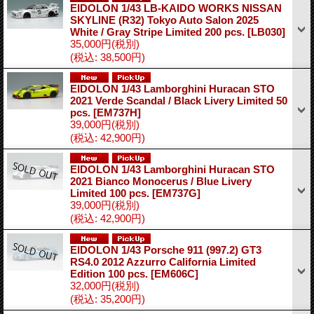
EIDOLON 1/43 LB-KAIDO WORKS NISSAN
SKYLINE (R32) Tokyo Auto Salon 2025
White / Gray Stripe Limited 200 pcs.
[LB030]
35,000円
(税別)
(税込
:
38,500円)
EIDOLON 1/43 Lamborghini Huracan STO
2021 Verde Scandal / Black Livery Limited 50
pcs.
[EM737H]
39,000円
(税別)
(税込
:
42,900円)
EIDOLON 1/43 Lamborghini Huracan STO
2021 Bianco Monocerus / Blue Livery
Limited 100 pcs.
[EM737G]
39,000円
(税別)
(税込
:
42,900円)
EIDOLON 1/43 Porsche 911 (997.2) GT3
RS4.0 2012 Azzurro California Limited
Edition 100 pcs.
[EM606C]
32,000円
(税別)
(税込
:
35,200円)