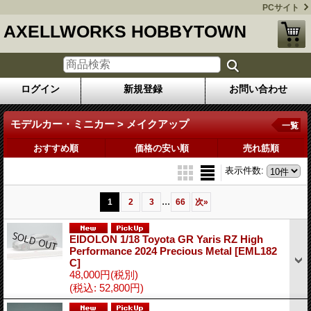
PCサイト
AXELLWORKS HOBBYTOWN
ログイン
新規登録
お問い合わせ
モデルカー・ミニカー > メイクアップ
一覧
おすすめ順
価格の安い順
売れ筋順
表示件数
:
...
1
2
3
66
次
»
EIDOLON 1/18 Toyota GR Yaris RZ High
Performance 2024 Precious Metal
[EML182
C]
48,000円
(税別)
(税込
:
52,800円)