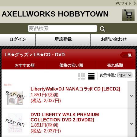
PCサイト
AXELLWORKS HOBBYTOWN
ログイン
新規登録
お問い合わせ
LB★グッズ > LB★CD・DVD
一覧
おすすめ順
価格の安い順
売れ筋順
表示件数
:
LibertyWalk×DJ NANAコラボ CD
[LBCD2]
1,851円
(税別)
(税込
:
2,037円)
DVD LIBERTY WALK PREMIUM
COLLECTION DVD 2
[DVD02]
1,851円
(税別)
(税込
:
2,037円)