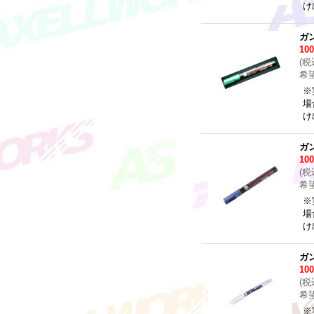
け
ガ
10
(
税
希
※
場
け
ガ
10
(
税
希
※
場
け
ガ
10
(
税
希
※