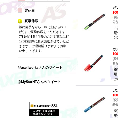
ガ
定休日
10
(
税
夏季休暇
希
誠に勝手ながら、8/1(土)から8/11
※
(火)まで夏季休暇をいただきます。
場
7/31(金)14時以降のご注文商品は8/
け
12(水)以降に順次発送させていただ
きます。ご理解賜りますようお願
ガ
い申し上げます。
10
(
税
希
@axellworksさんのツイート
※
場
け
@MyStarHTさんのツイート
ガ
10
(
税
希
※
場