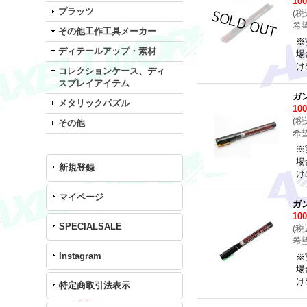
10
プラッツ
(
税
希
その他工作工具メーカー
※
ディテールアップ・素材
場
け
コレクションケース、ディ
スプレイアイテム
ガ
メタリックパズル
10
(
税
その他
希
※
場
新規登録
け
マイページ
ガ
10
SPECIALSALE
(
税
希
Instagram
※
場
け
特定商取引法表示