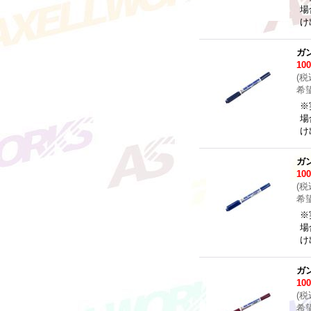
場
け
ガ
10
(
税
希
※
場
け
ガ
10
(
税
希
※
場
け
ガ
10
(
税
希