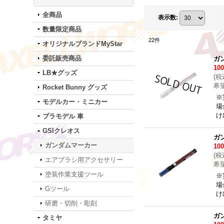
全商品
表示数
:
数量限定商品
22
件
オリジナルブランドMyStar
委託販売商品
ガ
10
LB★グッズ
(
税
希
Rocket Bunny グッズ
※
モデルカー・ミニカー
場
け
プラモデル 車
GSIクレオス
ガ
ガンダムマーカー
10
(
税
エアブラシ用アクセサリー
希
塗装作業支援ツール
※
場
Gツール
け
研磨・切削・彫刻
ガ
タミヤ