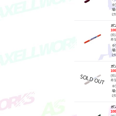
※
場
け
ガ
10
(
税
希
※
場
け
ガ
10
(
税
希
※
場
け
ガ
10