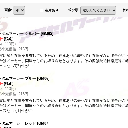
画像
:
並び順
:
在庫あり
表
ンダムマーカー シルバー
[
GM05
]
0円
(税別)
込
:
110円
)
望小売価格
:
216円
実店舗と在庫を共有しているため、在庫ありの表記でも在庫がない場合がご
合はメーカー、問屋からのお取り寄せとなります。その際は配送日指定等ご
出来ない可能性がご…
ンダムマーカー ブルー
[
GM06
]
0円
(税別)
込
:
110円
)
望小売価格
:
216円
実店舗と在庫を共有しているため、在庫ありの表記でも在庫がない場合がご
合はメーカー、問屋からのお取り寄せとなります。その際は配送日指定等ご
出来ない可能性がご…
ンダムマーカー レッド
[
GM07
]