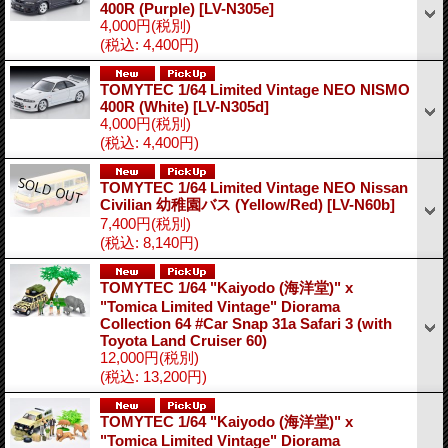
400R (Purple)
[LV-N305e]
4,000円
(税別)
(税込
:
4,400円)
TOMYTEC 1/64 Limited Vintage NEO NISMO
400R (White)
[LV-N305d]
4,000円
(税別)
(税込
:
4,400円)
TOMYTEC 1/64 Limited Vintage NEO Nissan
Civilian 幼稚園バス (Yellow/Red)
[LV-N60b]
7,400円
(税別)
(税込
:
8,140円)
TOMYTEC 1/64 "Kaiyodo (海洋堂)" x
"Tomica Limited Vintage" Diorama
Collection 64 #Car Snap 31a Safari 3 (with
Toyota Land Cruiser 60)
12,000円
(税別)
(税込
:
13,200円)
TOMYTEC 1/64 "Kaiyodo (海洋堂)" x
"Tomica Limited Vintage" Diorama