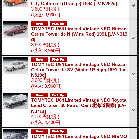
City Cabriolet (Orange) 1984
[LV-N262c]
3,600円
(税別)
(税込
:
3,960円)
TOMYTEC 1/64 Limited Vintage NEO Nissan
Cefiro Townride N (Wine Red) 1991
[LV-N319
d]
3,600円
(税別)
(税込
:
3,960円)
TOMYTEC 1/64 Limited Vintage NEO Nissan
Cefiro Townride SV (White / Beige) 1991
[LV-
N319c]
3,600円
(税別)
(税込
:
3,960円)
TOMYTEC 1/64 Limited Vintage NEO Toyota
Land Cruiser 60 Patrol Car (北海道警察)
[LV-
N371a]
4,000円
(税別)
(税込
:
4,400円)
TOMYTEC 1/64 Limited Vintage NEO NISMO