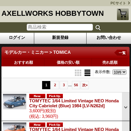
PCサイト
AXELLWORKS HOBBYTOWN
ログイン
新規登録
お問い合わせ
モデルカー・ミニカー > TOMICA
一覧
おすすめ順
価格の安い順
売れ筋順
表示件数
:
...
1
2
3
56
次
»
TOMYTEC 1/64 Limited Vintage NEO Honda
City Cabriolet (Blue) 1984
[LV-N262d]
3,600円
(税別)
(税込
:
3,960円)
TOMYTEC 1/64 Limited Vintage NEO Honda