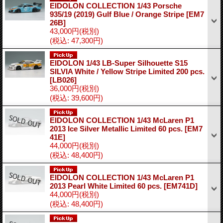
EIDOLON COLLECTION 1/43 Porsche
935/19 (2019) Gulf Blue / Orange Stripe
[EM7
26B]
43,000円
(税別)
(税込
:
47,300円)
EIDOLON 1/43 LB-Super Silhouette S15
SILVIA White / Yellow Stripe Limited 200 pcs.
[LB026]
36,000円
(税別)
(税込
:
39,600円)
EIDOLON COLLECTION 1/43 McLaren P1
2013 Ice Silver Metallic Limited 60 pcs.
[EM7
41E]
44,000円
(税別)
(税込
:
48,400円)
EIDOLON COLLECTION 1/43 McLaren P1
2013 Pearl White Limited 60 pcs.
[EM741D]
44,000円
(税別)
(税込
:
48,400円)