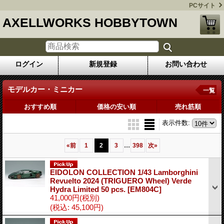
PCサイト
AXELLWORKS HOBBYTOWN
ログイン
新規登録
お問い合わせ
モデルカー・ミニカー
一覧
おすすめ順
価格の安い順
売れ筋順
表示件数
:
...
«
前
1
2
3
398
次
»
EIDOLON COLLECTION 1/43 Lamborghini
Revuelto 2024 (TRIGUERO Wheel) Verde
Hydra Limited 50 pcs.
[EM804C]
41,000円
(税別)
(税込
:
45,100円)