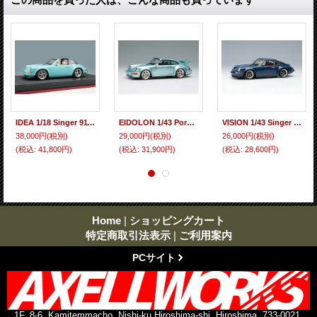
IDEA 1/18 Singer 911 (964) Targa Mint Green Limited 140 pcs.
EIDOLON 1/43 Porsche 911 (964) Carrera RSR 3.8 1993 Horizon Blue Metallic Limited 80 pcs.
VISION 1/43 Singer 911 (964) Coupe Resistance Blue Limited 100 pcs.
38,000円
(税別)
29,000円
(税別)
26,000円
(税別)
(税込
:
41,800円)
(税込
:
31,900円)
(税込
:
28,600円)
Home
|
ショッピングカート
特定商取引法表示
|
ご利用案内
PCサイト
1F, 8-6, Kamitemmacho, Nishi-ku Hiroshima-shi, Hiroshima, 733-0021,