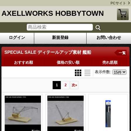
PCサイト
AXELLWORKS HOBBYTOWN
ログイン
新規登録
お問い合わせ
SPECIAL SALE ディテールアップ素材 艦船
一覧
おすすめ順
価格の安い順
売れ筋順
表示件数
:
1
2
次
»