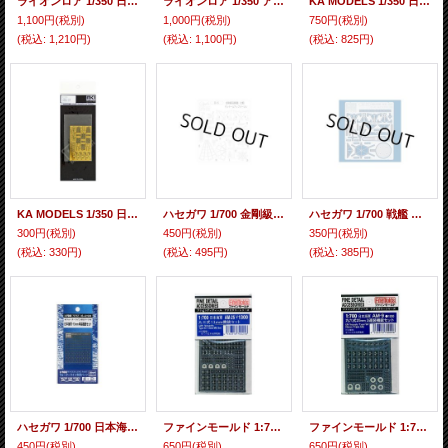
ライオンロア 1/350 日本海軍 舷外電路 エッチングパーツ
ライオンロア 1/350 アメリカ海軍艦艇用 穴あき床 エッチングパーツ
KA MODELS 1/350 日本海軍艦艇用舷外電路セット エッチングパーツ
1,100円
(税別)
1,000円
(税別)
750円
(税別)
(税込
:
1,210円)
(税込
:
1,100円)
(税込
:
825円)
KA MODELS 1/350 日本海軍艦艇用クレーン/ダビットセット エッチングパーツ
ハセガワ 1/700 金剛級高速戦艦（比叡）ディティールアップパーツA エッチングパーツ
ハセガワ 1/700 戦艦 伊勢級 伊勢 日向 ディテールアップパーツB エッチングパーツ
300円
(税別)
450円
(税別)
350円
(税別)
(税込
:
330円)
(税込
:
495円)
(税込
:
385円)
ハセガワ 1/700 日本海軍 13mm 単装機銃セット エッチングパーツ
ファインモールド 1:700 日本海軍 九三式13mm機銃セット エッチングパーツ
ファインモールド 1:700 日本海軍 九六式25mm 3連装機銃セット エッチングパーツ
450円
(税別)
650円
(税別)
650円
(税別)