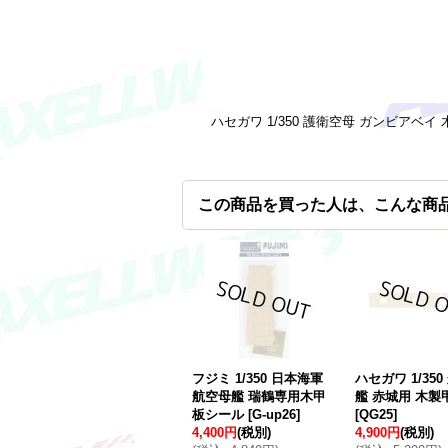
ハセガワ 1/350 護衛空母 ガンビアベイ
この商品を買った人は、こんな商
フジミ 1/350 日本海軍
ハセガワ 1/35
航空母艦 瑞鶴専用木甲
艦 赤城用 木製
板シール
[
G-up26
]
[
QG25
]
4,400円
(税別)
4,900円
(税別)