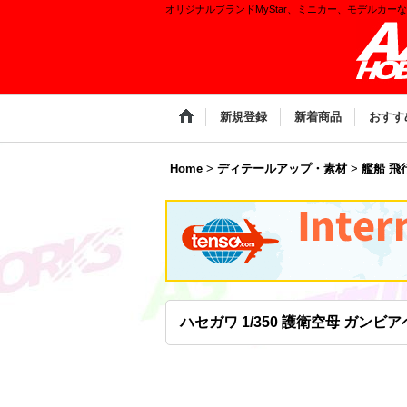
オリジナルブランドMyStar、ミニカー、モデルカー
新規登録
新着商品
おすす
Home
>
ディテールアップ・素材
>
艦船 飛
ハセガワ 1/350 護衛空母 ガンビ