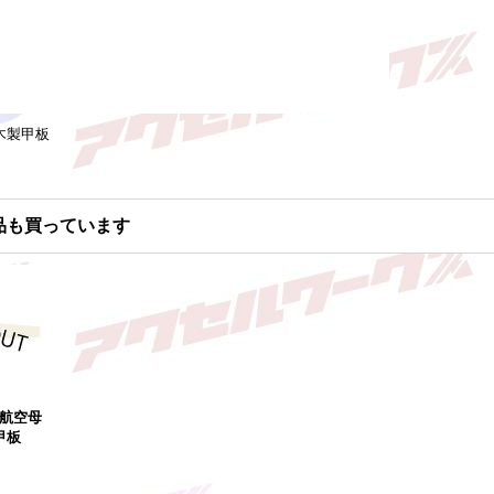
 木製甲板
品も買っています
0 航空母
甲板