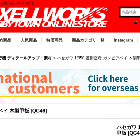
など取り扱っております。
め商品
人気商品
特価商品
商品カテゴリ一覧
Instagram
行機 ディテールアップ・素材
>
ハセガワ 1/350 護衛空母 ガンビアベイ 木製
アベイ 木製甲板
[
QG46
]
ハセガワ 1
甲板
[
QG4