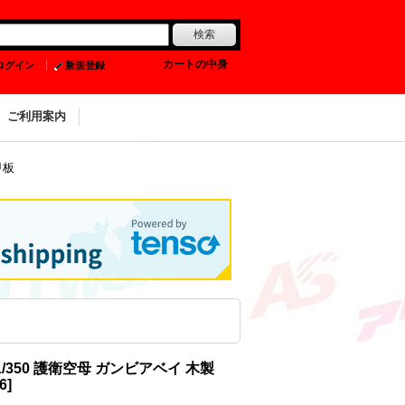
0
カートの中身
ログイン
新規登録
ご利用案内
甲板
/350 護衛空母 ガンビアベイ 木製
6
]