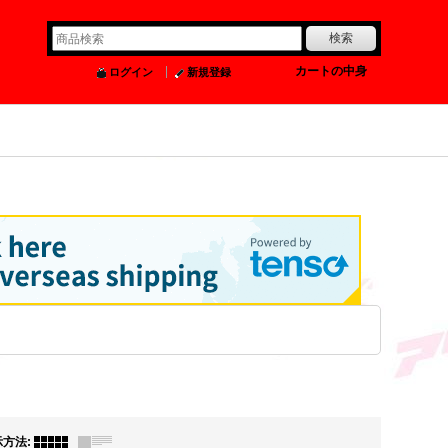
0
カートの中身
ログイン
新規登録
示方法
: