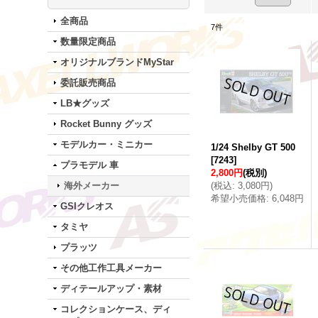
全商品
7
件
数量限定商品
オリジナルブランドMyStar
委託販売商品
LB★グッズ
Rocket Bunny グッズ
モデルカー・ミニカー
1/24 Shelby GT 500
[
7243
]
プラモデル 車
2,800円
(税別)
海外メーカー
(
税込
:
3,080円
)
希望小売価格
:
6,048円
GSIクレオス
タミヤ
プラッツ
その他工作工具メーカー
ディテールアップ・素材
コレクションケース、ディ