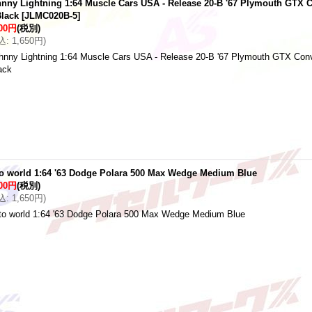
nny Lightning 1:64 Muscle Cars USA - Release 20-B '67 Plymouth GTX C
lack
[
JLMC020B-5
]
500円
(税別)
込
:
1,650円
)
hnny Lightning 1:64 Muscle Cars USA - Release 20-B '67 Plymouth GTX Conve
ack
o world 1:64 '63 Dodge Polara 500 Max Wedge Medium Blue
500円
(税別)
込
:
1,650円
)
to world 1:64 '63 Dodge Polara 500 Max Wedge Medium Blue