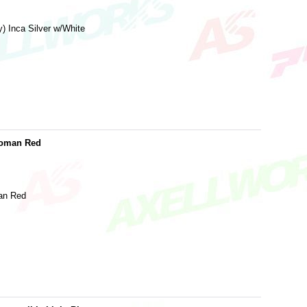
) Inca Silver w/White
 Roman Red
man Red