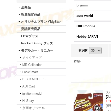
brumm
全商品
数量限定商品
auto world
オリジナルブランドMyStar
OttO mobile
委託販売商品
LB★グッズ
Hobby JAPAN
Rocket Bunny グッズ
モデルカー・ミニカー
表示数
:
メイクアップ
174
件
MR Collection
LookSmart
B.B.R MODELS
AUTOart
Joh
ignition model
[
JL
Hi-Story
1,
(
税
京商オリジナル