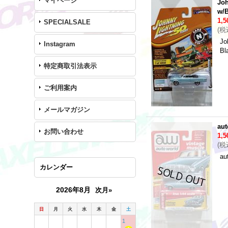
マイページ
Joh
w/B
1,
SPECIALSALE
(
税
Jo
Instagram
Bl
特定商取引法表示
ご利用案内
メールマガジン
aut
お問い合わせ
1,
(
税
au
カレンダー
2026年8月
次月»
日
月
火
水
木
金
土
1