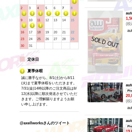
2
3
4
5
6
7
8
aut
1,
9
10
11
12
13
14
15
(
税
au
16
17
18
19
20
21
22
23
24
25
26
27
28
29
30
31
定休日
夏季休暇
誠に勝手ながら、8/1(土)から8/11
(火)まで夏季休暇をいただきます。
aut
7/31(金)14時以降のご注文商品は8/
12(水)以降に順次発送させていただ
20
きます。ご理解賜りますようお願
(
税
い申し上げます。
au
aut
@axellworksさんのツイート
19