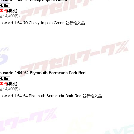
000円
(税別)
込
:
4,400円
)
to world 1:64 '70 Chevy Impala Green 並行輸入品
o world 1:64 '64 Plymouth Barracuda Dark Red
000円
(税別)
込
:
4,400円
)
to world 1:64 '64 Plymouth Barracuda Dark Red 並行輸入品