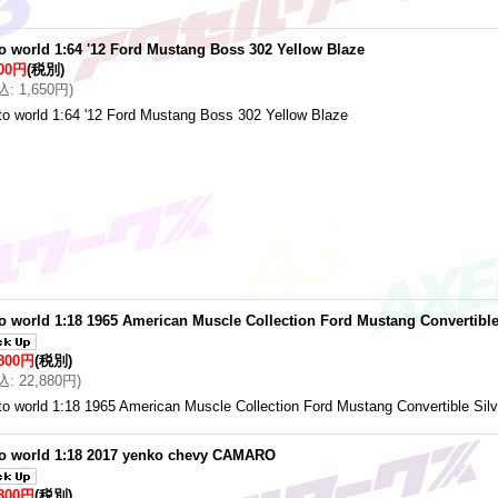
o world 1:64 '12 Ford Mustang Boss 302 Yellow Blaze
500円
(税別)
込
:
1,650円
)
to world 1:64 '12 Ford Mustang Boss 302 Yellow Blaze
o world 1:18 1965 American Muscle Collection Ford Mustang Convertible
,800円
(税別)
込
:
22,880円
)
to world 1:18 1965 American Muscle Collection Ford Mustang Convertibl
o world 1:18 2017 yenko chevy CAMARO
,800円
(税別)