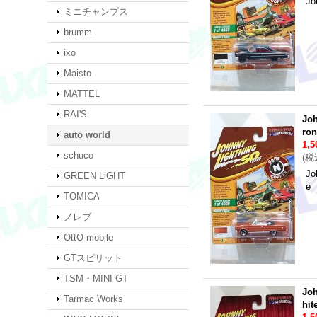
Jo
ミニチャンプス
brumm
ixo
Maisto
MATTEL
RAI'S
Joh
ro
auto world
1,
schuco
(
税
Jo
GREEN LiGHT
e
TOMICA
ノレブ
OttO mobile
GTスピリット
TSM・MINI GT
Joh
Tarmac Works
hit