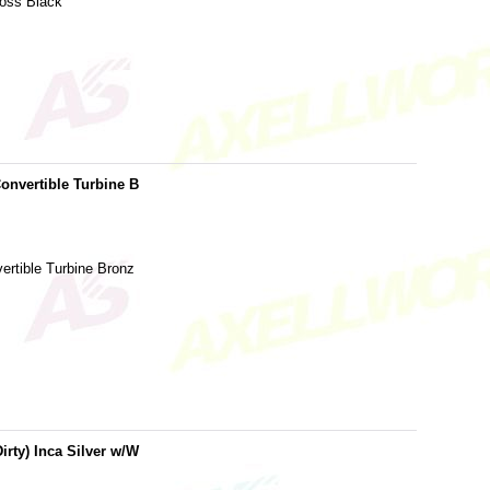
loss Black
onvertible Turbine B
rtible Turbine Bronz
irty) Inca Silver w/W