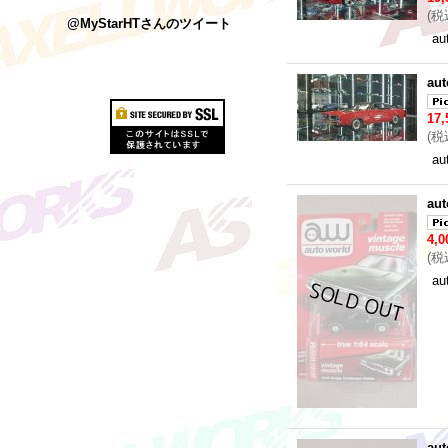
(
税
@MyStarHTさんのツイート
au
aut
17
(
税
au
aut
4,
(
税
au
aut