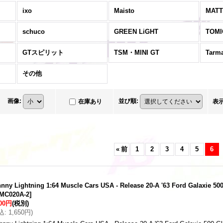
ixo
Maisto
MATT
schuco
GREEN LiGHT
TOMI
GTスピリット
TSM・MINI GT
Tarm
その他
画像
:
並び順
:
在庫あり
表
«
前
1
2
3
4
5
6
nny Lightning 1:64 Muscle Cars USA - Release 20-A '63 Ford Galaxie 50
MC020A-2
]
500円
(税別)
込
:
1,650円
)