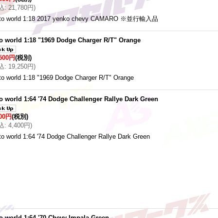
込
:
21,780円
)
to world 1:18 2017 yenko chevy CAMARO ※並行輸入品
o world 1:18 "1969 Dodge Charger R/T" Orange
,500円
(税別)
込
:
19,250円
)
to world 1:18 "1969 Dodge Charger R/T" Orange
o world 1:64 '74 Dodge Challenger Rallye Dark Green
000円
(税別)
込
:
4,400円
)
to world 1:64 '74 Dodge Challenger Rallye Dark Green
o world 1:64 '70 Chevy Impala Green