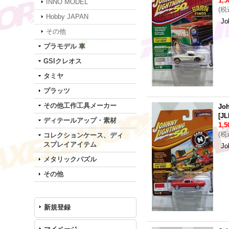
1,
INNO MODEL
(
税
Hobby JAPAN
Jo
その他
プラモデル 車
GSIクレオス
タミヤ
プラッツ
その他工作工具メーカー
Joh
[
JL
ディテールアップ・素材
1,
(
税
コレクションケース、ディ
スプレイアイテム
Jo
メタリックパズル
その他
新規登録