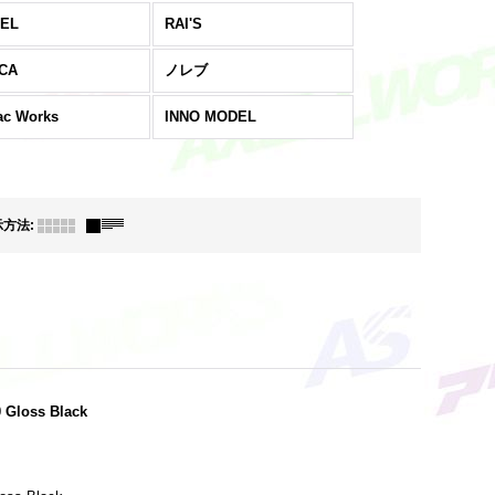
EL
RAI'S
CA
ノレブ
ac Works
INNO MODEL
示方法
:
0 Gloss Black