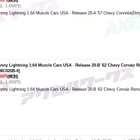
500円
(税別)
込
:
1,650円
)
hnny Lightning 1:64 Muscle Cars USA - Release 20-A '57 Chevy Corvette(Dirty
nny Lightning 1:64 Muscle Cars USA - Release 20-B '62 Chevy Corvair
MC020B-4
]
500円
(税別)
込
:
1,650円
)
hnny Lightning 1:64 Muscle Cars USA - Release 20-B '62 Chevy Corvair Ro