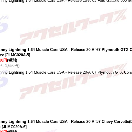
hnny Lightning 1:64 Muscle Cars USA - Release 20-A '63 Ford Galaxie 500 G
nny Lightning 1:64 Muscle Cars USA - Release 20-A '67 Plymouth GTX C
nze
[
JLMC020A-5
]
500円
(税別)
込
:
1,650円
)
hnny Lightning 1:64 Muscle Cars USA - Release 20-A '67 Plymouth GTX Conve
nny Lightning 1:64 Muscle Cars USA - Release 20-A '57 Chevy Corvette(D
e
[
JLMC020A-6
]