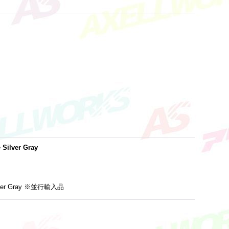
 Silver Gray
e Silver Gray ※並行輸入品