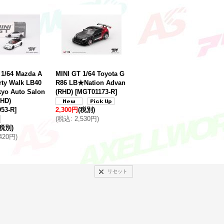
 1/64 Mazda A
MINI GT 1/64 Toyota G
rty Walk LB40
R86 LB★Nation Advan
kyo Auto Salon
(RHD)
[
MGT01173-R
]
RHD)
53-R
]
2,300円
(税別)
(
税込
:
2,530円
)
(税別)
,420円
)
リセット