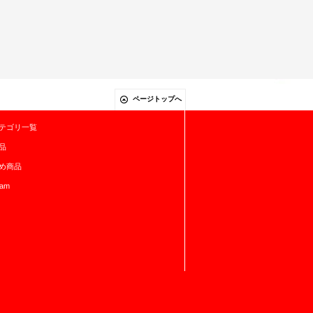
ページトップへ
テゴリ一覧
品
め商品
ram