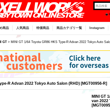
め商品
人気商品
特価商品
商品カテゴリ一覧
Instagram
I GT
>
MINI GT 1/64 Toyota GR86 HKS Type-R Advan 2022 Tokyo Auto Sal
ype-R Advan 2022 Tokyo Auto Salon (RHD)
[
MGT00956-R
]
MINI GT 
van 2022 
[
MGT0095