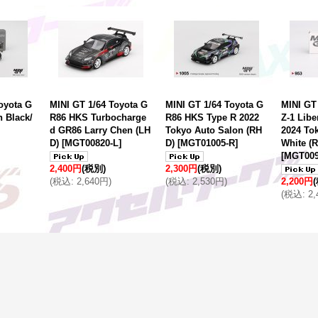
oyota G
MINI GT 1/64 Toyota G
MINI GT 1/64 Toyota G
MINI GT
 Black/
R86 HKS Turbocharge
R86 HKS Type R 2022
Z-1 Libe
d GR86 Larry Chen (LH
Tokyo Auto Salon (RH
2024 To
D)
[
MGT00820-L
]
D)
[
MGT01005-R
]
White (
[
MGT009
2,400円
(税別)
2,300円
(税別)
(
税込
:
2,640円
)
(
税込
:
2,530円
)
2,200円
(
税込
:
2