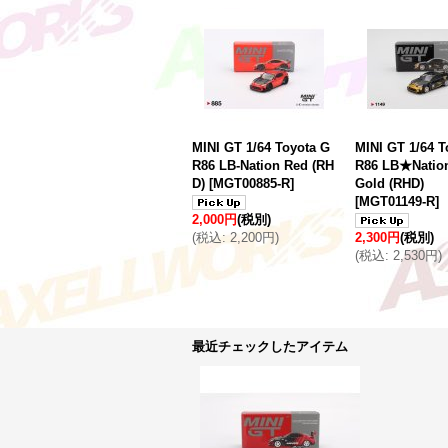
MINI GT 1/64 Toyota G
MINI GT 1/64 T
R86 LB-Nation Red (RH
R86 LB★Nation
D)
[
MGT00885-R
]
Gold (RHD)
[
MGT01149-R
]
2,000円
(税別)
(
税込
:
2,200円
)
2,300円
(税別)
(
税込
:
2,530円
)
最近チェックしたアイテム