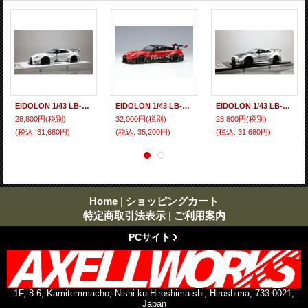
EIDOLON 1/43 LB-Silhouette WORKS GT 35GT-RR TOKYO AUTO SALON 2020 Pearl White Limited 100pcs.
EIDOLON 1/43 LB-Silhouette WORKS GT 35GT-RR GT Wing ver. Red / Black
EIDOLON 1/43 LB-Silhouette WORKS GT 35GT-RR Pearl Shite Limited 120 pcs.
28,800円
(税別)
32,000円
(税別)
28,800円
(税別)
(税込
:
31,680円)
(税込
:
35,200円)
(税込
:
31,680円)
Home
|
ショッピングカート
特定商取引法表示
|
ご利用案内
PCサイト
1F, 8-6, Kamitemmacho, Nishi-ku Hiroshima-shi, Hiroshima, 733-0021,
Japan