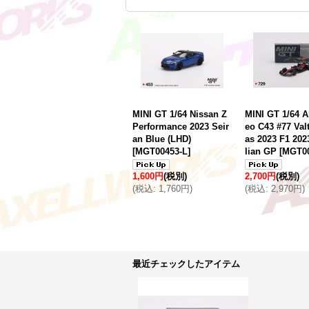
MINI GT 1/64 Nissan Z
MINI GT 1/64 
Performance 2023 Seir
eo C43 #77 Valt
an Blue (LHD)
as 2023 F1 202
[
MGT00453-L
]
lian GP
[
MGT00
1,600円
(税別)
2,700円
(税別)
(
税込
:
1,760円
)
(
税込
:
2,970円
)
最近チェックしたアイテム