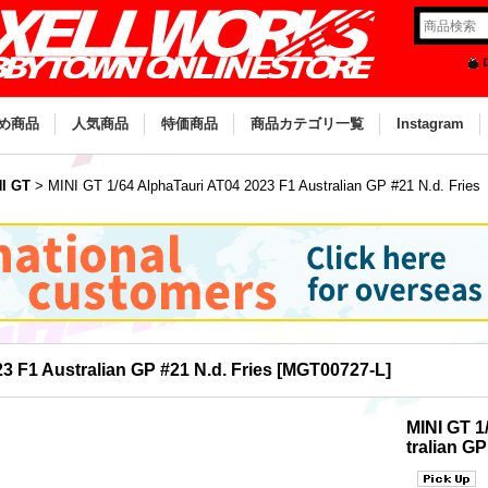
め商品
人気商品
特価商品
商品カテゴリ一覧
Instagram
I GT
>
MINI GT 1/64 AlphaTauri AT04 2023 F1 Australian GP #21 N.d. Fries
3 F1 Australian GP #21 N.d. Fries
[
MGT00727-L
]
MINI GT 1
tralian GP