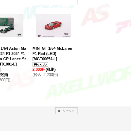
 1/64 Aston Ma
MINI GT 1/64 McLaren
R24 F1 2024 #1
F1 Red (LHD)
in GP Lance St
[
MGT00654-L
]
01001-L
]
2,000円
(税別)
(税別)
(
税込
:
2,200円
)
,300円
)
リセット