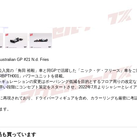
ustralian GP #21 N.d. Fries
10位入賞の「角田 裕毅」車と同GPで活躍した「ニック・デ・フリース」車
ダRBPTH001」パワーユニットを搭載。
1技術レギュレーションの変更はポーパシング低減を目的とするフロア周りの改
早い段階にコンセプト策定をスタートさせ、2022年7月よりシャシーとレイ
に再現されており、ドライバーフィギュアを含め、カラーリングも厳密に考
ます。
品も買っています