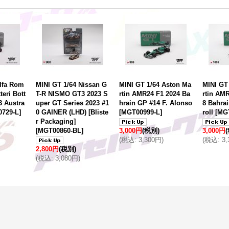
Alfa Rom
MINI GT 1/64 Nissan G
MINI GT 1/64 Aston Ma
MINI GT
teri Bott
T-R NISMO GT3 2023 S
rtin AMR24 F1 2024 Ba
rtin AM
3 Austra
uper GT Series 2023 #1
hrain GP #14 F. Alonso
8 Bahra
729-L
]
0 GAINER (LHD) [Bliste
[
MGT00999-L
]
roll
[
MGT
r Packaging]
[
MGT00860-BL
]
3,000円
(税別)
3,000円
(
税込
:
3,300円
)
(
税込
:
3
2,800円
(税別)
(
税込
:
3,080円
)