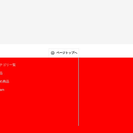
ページトップへ
テゴリ一覧
品
め商品
ram