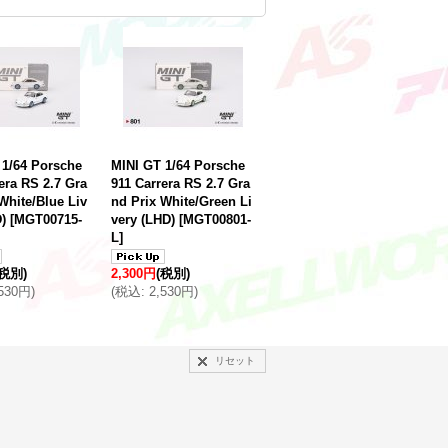
 1/64 Porsche
MINI GT 1/64 Porsche
era RS 2.7 Gra
911 Carrera RS 2.7 Gra
White/Blue Liv
nd Prix White/Green Li
)
[
MGT00715-
very (LHD)
[
MGT00801-
L
]
(税別)
2,300円
(税別)
,530円
)
(
税込
:
2,530円
)
リセット