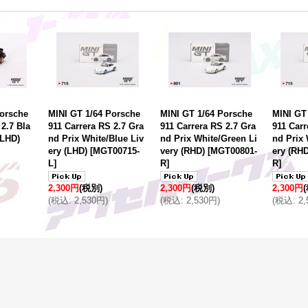
Porsche
MINI GT 1/64 Porsche
MINI GT 1/64 Porsche
MINI GT
 2.7 Bla
911 Carrera RS 2.7 Gra
911 Carrera RS 2.7 Gra
911 Carr
(LHD)
nd Prix White/Blue Liv
nd Prix White/Green Li
nd Prix 
ery (LHD)
[
MGT00715-
very (RHD)
[
MGT00801-
ery (RHD
L
]
R
]
R
]
2,300円
(税別)
2,300円
(税別)
2,300円
(
税込
:
2,530円
)
(
税込
:
2,530円
)
(
税込
:
2