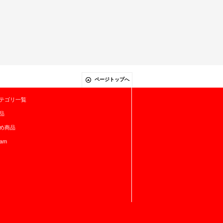
ページトップへ
テゴリ一覧
品
め商品
ram