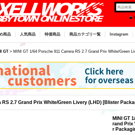
め商品
人気商品
特価商品
商品カテゴリ一覧
Instagram
I GT
>
MINI GT 1/64 Porsche 911 Carrera RS 2.7 Grand Prix White/Green Liv
 RS 2.7 Grand Prix White/Green Livery (LHD) [Blister Packa
MINI GT 1
rand Prix
r Packagi