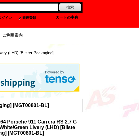
0
カートの中身
ログイン
新規登録
ご利用案内
ery (LHD) [Blister Packaging]
ging]
[
MGT00801-BL
]
/64 Porsche 911 Carrera RS 2.7 G
 White/Green Livery (LHD) [Bliste
ng]
[
MGT00801-BL
]