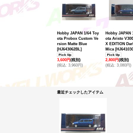
Hobby JAPAN 1/64 Toy
Hobby JAPAN 1
ota Probox Custom Ve
ota Aristo V3
rsion Matte Blue
X EDITION Dar
[
HJ643062BL
]
Mica
[
HJ64103
3,600円
(税別)
2,800円
(税別)
(
税込
:
3,960円
)
(
税込
:
3,080円
)
最近チェックしたアイテム