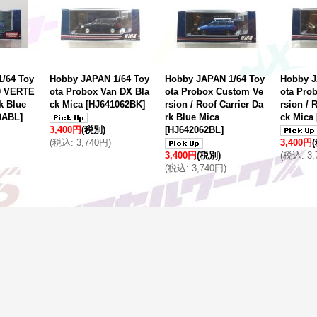
/64 Toy
Hobby JAPAN 1/64 Toy
Hobby JAPAN 1/64 Toy
Hobby J
00 VERTE
ota Probox Van DX Bla
ota Probox Custom Ve
ota Pro
k Blue
ck Mica
[
HJ641062BK
]
rsion / Roof Carrier Da
rsion / 
0ABL
]
rk Blue Mica
ck Mica
3,400円
(税別)
[
HJ642062BL
]
(
税込
:
3,740円
)
3,400円
3,400円
(税別)
(
税込
:
3
(
税込
:
3,740円
)