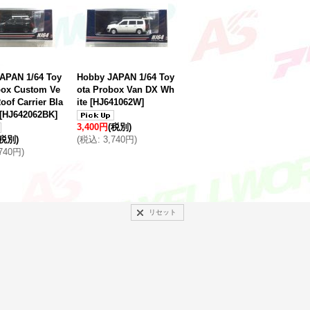
APAN 1/64 Toy
Hobby JAPAN 1/64 Toy
box Custom Ve
ota Probox Van DX Wh
Roof Carrier Bla
ite
[
HJ641062W
]
[
HJ642062BK
]
3,400円
(税別)
(税別)
(
税込
:
3,740円
)
,740円
)
リセット