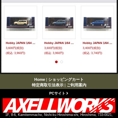
Hobby JAPAN 1/64 Toyota Probox Custom Version Matte Beige
Hobby JAPAN 1/64 Toyota Probox Custom Version Matte Blue
Hobby JAPAN 1/64 Toyota Probox Van DX Dark Blue Mica
3,600円
(税別)
3,600円
(税別)
3,400円
(税別)
(税込
:
3,960円)
(税込
:
3,960円)
(税込
:
3,740円)
Home
|
ショッピングカート
特定商取引法表示
|
ご利用案内
PCサイト
1F, 8-6, Kamitemmacho, Nishi-ku Hiroshima-shi, Hiroshima, 733-0021,