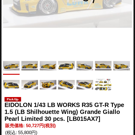
EIDOLON 1/43 LB WORKS R35 GT-R Type
1.5 (LB Shilhouette Wing) Grande Giallo
Pearl Limited 30 pcs.
[LB015AX7]
販売価格
:
50,727円
(税別)
(税込
:
55,800円
)