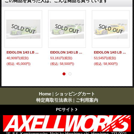
この商品を買った人は、こんな商品も買っています
EIDOLON 1/43 LB WORKS R35 GT-R Type 1.5 (LB Shilhouette Wing) Giallo Verde Pearl Limited 35 pcs.
EIDOLON 1/43 LB Silhouette WORKS GT 35GT-RR (GT Wing Version) Giallo Verde Pearl Limited 32 pcs.
EIDOLON 1/43 LB WORKS GT-R Type 1.5 (LB-Silhouette GT Wing) Grande Giallo Pear Limited 32 pcs.
40,909円
(税別)
53,181円
(税別)
53,545円
(税別)
(税込
:
45,000円)
(税込
:
58,500円)
(税込
:
58,900円)
Home
|
ショッピングカート
特定商取引法表示
|
ご利用案内
PCサイト
1F, 8-6, Kamitemmacho, Nishi-ku Hiroshima-shi, Hiroshima, 733-0021,