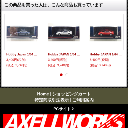
この商品を買った人は、こんな商品も買っています
Hobby Japan 1/64 Honda Prelude XX AB 前期型 Blue Metallic
Hobby JAPAN 1/64 Honda Prelude 2.2Si-VTEC (BB4) 後期型 Frost White
Hobby JAPAN 1/64 Honda Prelude 2.2Si-VTEC (BB4) 後期型 Milan Red
3,400円
(税別)
3,400円
(税別)
3,400円
(税別)
(税込
:
3,740円)
(税込
:
3,740円)
(税込
:
3,740円)
Home
|
ショッピングカート
特定商取引法表示
|
ご利用案内
PCサイト