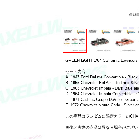
GREEN LiGHT 1/64 California Lowriders 
セット内容
A. 1947 Ford Deluxe Convertible - Black
B. 1955 Chevrolet Bel Air - Red and Silv
C. 1963 Chevrolet Impala - Dark Blue an
D. 1964 Chevrolet Impala Convertible - 
E. 1971 Cadillac Coupe DeVille - Green 
F. 1972 Chevrolet Monte Carlo - Silver a
この商品はランダムに限定カラーのCHA
画像と実際の商品は異なる場合がござい