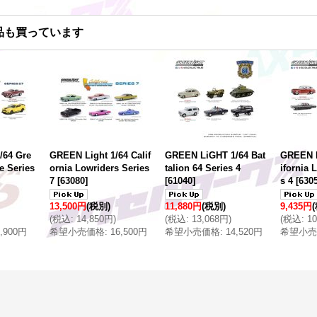
品も買っています
/64 Gre
GREEN Light 1/64 Calif
GREEN LiGHT 1/64 Bat
GREEN L
e Series
ornia Lowriders Series
talion 64 Series 4
ifornia 
7
[
63080
]
[
61040
]
s 4
[
630
13,500円
(税別)
11,880円
(税別)
9,435円
(
税込
:
14,850円
)
(
税込
:
13,068円
)
(
税込
:
1
9,900円
希望小売価格
:
16,500円
希望小売価格
:
14,520円
希望小売