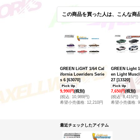
この商品を買った人は、こんな商
GREEN LiGHT 1/64 Cal
GREEN Light 1
ifornia Lowriders Serie
en Light Muscl
s 6
[
63070
]
27
[
13320
]
9,990円
(税別)
7,650円
(税別)
(
税込
:
10,989円
)
(
税込
:
8,415円
)
希望小売価格
:
12,210円
希望小売価格
:
最近チェックしたアイテム