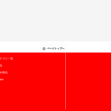
ページトップへ
テゴリ一覧
品
め商品
ram