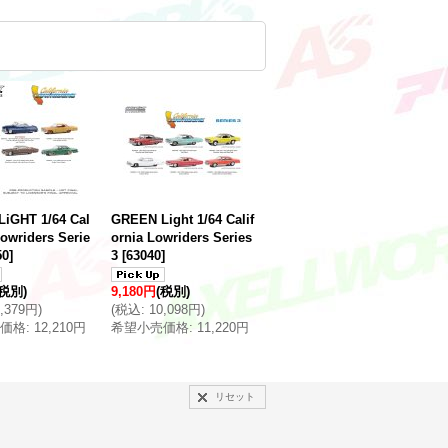
iGHT 1/64 Cal
GREEN Light 1/64 Calif
Lowriders Serie
ornia Lowriders Series
50
]
3
[
63040
]
(税別)
9,180円
(税別)
0,379円
)
(
税込
:
10,098円
)
価格
:
12,210円
希望小売価格
:
11,220円
リセット