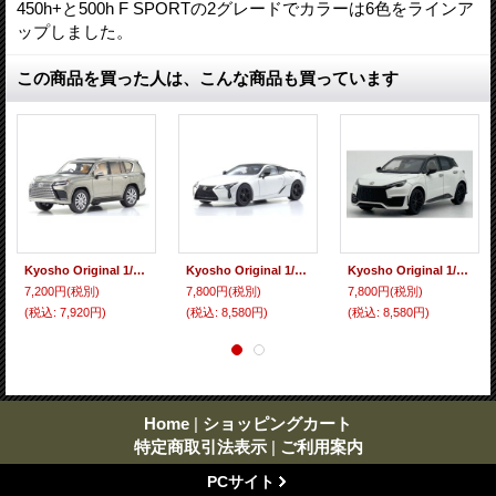
450h+と500h F SPORTの2グレードでカラーは6色をラインア
ップしました。
この商品を買った人は、こんな商品も買っています
Kyosho Original 1/43 Lexus LX 600 (Sonic Titanium)
Kyosho Original 1/43 Lexus LC500 "EDGE" HAKUGIN (Matte White)
Kyosho Original 1/43 Lexus LBX MORIZO RR White Nova Glass Flake/Black
7,200円
(税別)
7,800円
(税別)
7,800円
(税別)
(税込
:
7,920円)
(税込
:
8,580円)
(税込
:
8,580円)
Home
|
ショッピングカート
特定商取引法表示
|
ご利用案内
PCサイト