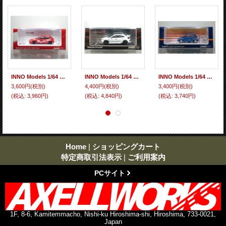
INNO Models 1/64 Honda Civic Type-R (EK9) "CIVIC" Red
INNO Models 1/64 Honda Civic Type R (FK8) White
INNO Models 1/64 Honda City Turbo II Blue with Motocompo White
3,600円
(税別)
4,400円
(税別)
3,400円
(税別)
(税込
:
3,960円)
(税込
:
4,840円)
(税込
:
3,740円)
Home
|
ショッピングカート
特定商取引法表示
|
ご利用案内
PCサイト
1F, 8-6, Kamitemmacho, Nishi-ku Hiroshima-shi, Hiroshima, 733-0021,
Japan