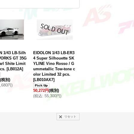
 1/43 LB-Silh
EIDOLON 1/43 LB-ER3
WORKS GT 35G
4 Super Silhouette SK
rl Shite Limit
YLINE Vino Rosso / G
cs.
[
LB012A
]
ummetallic Tow-tone c
olor Limited 32 pcs.
(税別)
[
LB010AX7
]
1,680円
)
50,272円
(税別)
(
税込
:
55,300円
)
リセット