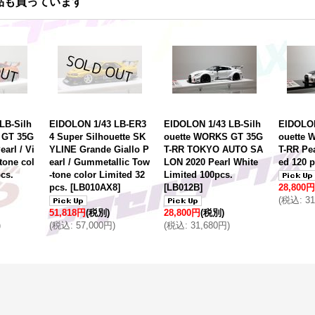
品も買っています
LB-Silh
EIDOLON 1/43 LB-ER3
EIDOLON 1/43 LB-Silh
EIDOLON
 GT 35G
4 Super Silhouette SK
ouette WORKS GT 35G
ouette 
arl / Vi
YLINE Grande Giallo P
T-RR TOKYO AUTO SA
T-RR Pea
tone col
earl / Gummetallic Tow
LON 2020 Pearl White
ed 120 p
pcs.
-tone color Limited 32
Limited 100pcs.
pcs.
[
LB010AX8
]
[
LB012B
]
28,800円
(
税込
:
3
51,818円
(税別)
28,800円
(税別)
)
(
税込
:
57,000円
)
(
税込
:
31,680円
)