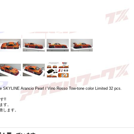
 SKYLINE Arancio Pearl / Vino Rosso Tow-tone color Limited 32 pcs.
!!
ます。
致します。