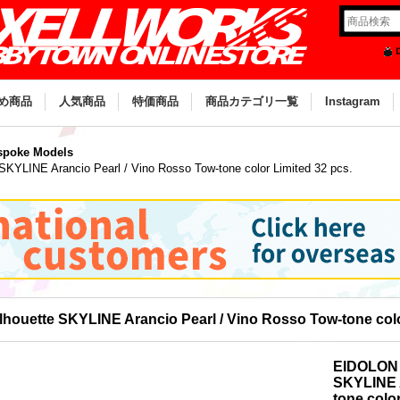
め商品
人気商品
特価商品
商品カテゴリ一覧
Instagram
poke Models
KYLINE Arancio Pearl / Vino Rosso Tow-tone color Limited 32 pcs.
ouette SKYLINE Arancio Pearl / Vino Rosso Tow-tone colo
EIDOLON 
SKYLINE A
tone color