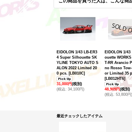
この商品を買った人は、こんな商
EIDOLON 1/43 LB-ER3
EIDOLON 1/43 
4 Super Silhouette SK
ouette WORKS
YLINE TOKYO AUTO S
T-RR Arancio Pe
ALON 2022 Limited 20
no Rosso Tow-
0 pcs.
[
LB010C
]
or Limited 35 
[
LB012HT6
]
31,000円
(税別)
(
税込
:
34,100円
)
48,909円
(税別)
(
税込
:
53,800円
最近チェックしたアイテム