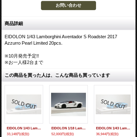
商品詳細
EIDOLON 1/43 Lamborghini Aventador S Roadster 2017
Azzurro Pearl Limited 20pcs.
※10月発売予定!!
※お一人様2台まで
この商品を買った人は、こんな商品も買っています
EIDOLON 1/43 Lamborghini Aventador LP750-4 SV Roadster 2015 Azzurro Pearl Limited 20pcs.
EIDOLON 1/18 Lamborghini Aventador S Roadster 2017 Balloon White Limited 50 pcs.
EIDOLON 1/43 Lamborghini Aventador S 2017 Azzurro Pearl Limited 22pcs.
33,148円
(税別)
52,000円
(税別)
36,944円
(税別)