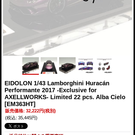
EIDOLON 1/43 Lamborghini Huracán
Performante 2017 -Exclusive for
AXELLWORKS- Limited 22 pcs. Alba Cielo
[EM363HT]
販売価格
:
32,222円
(税別)
(税込
:
35,445円
)