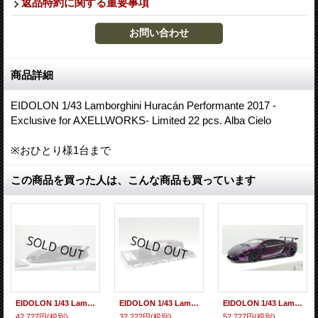
返品特約に関する重要事項
商品詳細
EIDOLON 1/43 Lamborghini Huracán Performante 2017 -
Exclusive for AXELLWORKS- Limited 22 pcs. Alba Cielo
※おひとり様1台まで
この商品を買った人は、こんな商品も買っています
EIDOLON 1/43 Lamborghini Veneno 2013 Alba Cielo Limited 30 pcs.
EIDOLON 1/43 Lamborghini Aventador 50° Anniversario -Exclusive for AXELLWORKS- Limited 22 pcs. Alba Cielo
EIDOLON 1/43 Lamborghini Gallardo LP570-4 Squadra Corse 2014 Alba Cielo Limited 30 pcs.
42,727円
(税別)
32,222円
(税別)
52,727円
(税別)