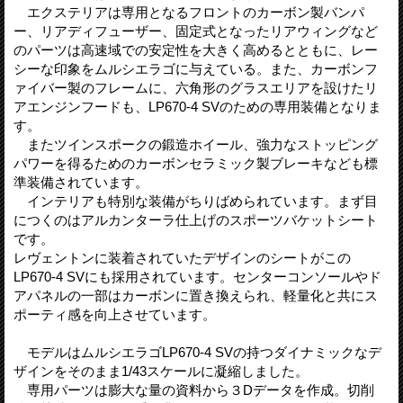
エクステリアは専用となるフロントのカーボン製バンパ
ー、リアディフューザー、固定式となったリアウィングなど
のパーツは高速域での安定性を大きく高めるとともに、レー
シーな印象をムルシエラゴに与えている。また、カーボンフ
ァイバー製のフレームに、六角形のグラスエリアを設けたリ
アエンジンフードも、LP670-4 SVのための専用装備となりま
す。
またツインスポークの鍛造ホイール、強力なストッピング
パワーを得るためのカーボンセラミック製ブレーキなども標
準装備されています。
インテリアも特別な装備がちりばめられています。まず目
につくのはアルカンターラ仕上げのスポーツバケットシート
です。
レヴェントンに装着されていたデザインのシートがこの
LP670-4 SVにも採用されています。センターコンソールやド
アパネルの一部はカーボンに置き換えられ、軽量化と共にス
ポーティ感を向上させています。
モデルはムルシエラゴLP670-4 SVの持つダイナミックなデ
ザインをそのまま1/43スケールに凝縮しました。
専用パーツは膨大な量の資料から３Dデータを作成。切削