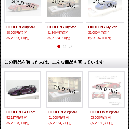
EIDOLON × MyStar 1/43 Lamborghini Miura SV Vino Rosso ver. Limited 20 pcs.
EIDOLON × MyStar 1/43 Lamborghini Murcielago LP670-4 SV MyStar Oro Nectar ver. Limited 20 pcs.
EIDOLON × MyStar 1/43 Lamborghini Murcielago LP670-4 SV Lobellia Blue ver. Limited 20 pcs.
30,000円
(税別)
31,500円
(税別)
31,000円
(税別)
(税込
:
33,000円)
(税込
:
34,650円)
(税込
:
34,100円)
この商品を買った人は、こんな商品も買っています
EIDOLON 1/43 Lamborghini Gallardo LP570-4 Squadra Corse 2014 Alba Cielo Limited 30 pcs.
EIDOLON × MyStar 1/43 Lamborghini Murcielago LP670-4 SV MyStar Oro Nectar ver. Limited 20 pcs.
EIDOLON × MyStar 1/43 Lamborghini Murcielago LP670-4 SV Vino Rosso ver. Limited 20 pcs.
52,727円
(税別)
31,500円
(税別)
33,000円
(税別)
(税込
:
58,000円)
(税込
:
34,650円)
(税込
:
36,300円)