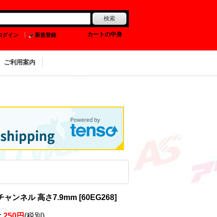
0
カートの中身
ログイン
新規登録
ご利用案内
チャンネル 高さ7.9mm
[
60EG268
]
:
250円
(税別)