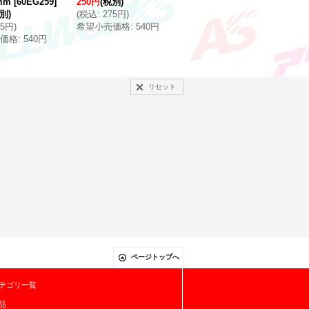
mm
[
60EG259
]
250円
(税別)
別)
(
税込
:
275円
)
75円
)
希望小売価格
:
540円
価格
:
540円
リセット
ページトップへ
テゴリ一覧
品