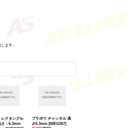
致します。
 レクタングル
プラボウ チャンネル 高
さ：6.3mm
さ6.3mm
[
60EG267
]