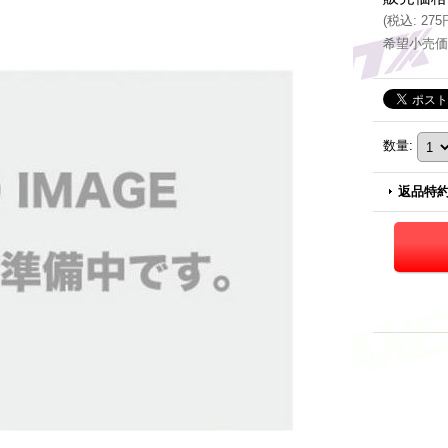
(
税込
:
275
希望小売価
数量
:
返品特