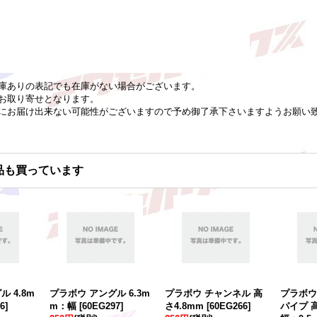
庫ありの表記でも在庫がない場合がございます。
お取り寄せとなります。
にお届け出来ない可能性がございますので予め御了承下さいますようお願い
品も買っています
 4.8m
プラボウ アングル 6.3m
プラボウ チャンネル 高
プラボウ
6
]
m：幅
[
60EG297
]
さ4.8mm
[
60EG266
]
パイプ 高