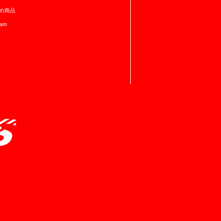
め商品
ram