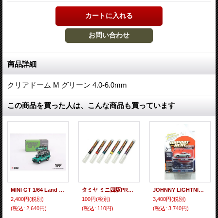
商品詳細
クリアドーム M グリーン 4.0-6.0mm
この商品を買った人は、こんな商品も買っています
MINI GT 1/64 Land Rover Defender 110 1985 County Station Wagon Tritend Green (RHD)
タミヤ ミニ四駆PRO マーカー TP5 グリーン
JOHNNY LIGHTNING 1/64 JAPAN CLASSIC 2 SET VERSION B
2,400円
(税別)
100円
(税別)
3,400円
(税別)
(税込
:
2,640円)
(税込
:
110円)
(税込
:
3,740円)