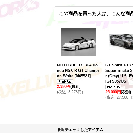
この商品を買った人は、こんな商
MOTORHELIX 1/64 Ho
GT Spirit 1/18
nda NSX-R GT Champi
Super Snake S
on White
[
M65521
]
r (Gray) U.S. E
[
GTS057US
]
2,980円
(税別)
(
税込
:
3,278円
)
25,000円
(税別)
(
税込
:
27,500円
最近チェックしたアイテム