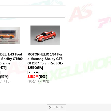
EL 1/43 Ford
MOTORHELIX 1/64 For
 Shelby GT500
d Mustang Shelby GT5
 Orange
00 2007 Torch Red
[
GL-
479
]
1251005A
]
(税別)
3,580円
(税別)
2,100円
)
(
税込
:
3,938円
)
リセット