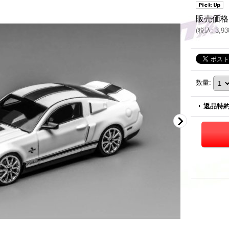
販売価格
(
税込
:
3,9
数量
:
返品特