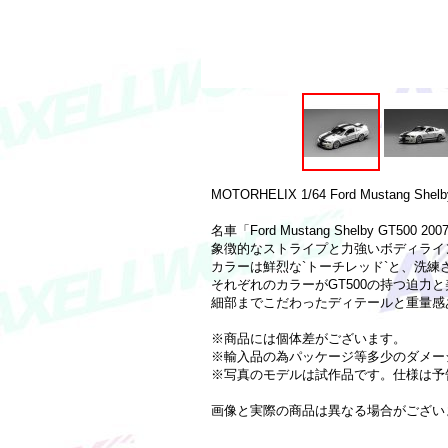
MOTORHELIX 1/64 Ford Mustang Shelby
名車「Ford Mustang Shelby GT50
象徴的なストライプと力強いボディライ
カラーは鮮烈な`トーチレッド`と、洗練
それぞれのカラーがGT500の持つ迫
細部までこだわったディテールと重量感あ
※商品には個体差がございます。
※輸入品の為パッケージ等多少のダメー
※写真のモデルは試作品です。仕様は予
画像と実際の商品は異なる場合がござい