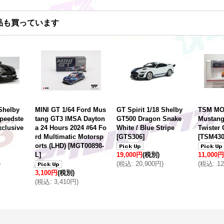
品も買っています
 Shelby
MINI GT 1/64 Ford Mus
GT Spirit 1/18 Shelby
TSM MOD
peedste
tang GT3 IMSA Dayton
GT500 Dragon Snake
Mustang
xclusive
a 24 Hours 2024 #64 Fo
White / Blue Stripe
Twister
rd Multimatic Motorsp
[
GTS306
]
[
TSM430
orts (LHD)
[
MGT00898-
L
]
19,000円
(税別)
11,000円
)
(
税込
:
20,900円
)
(
税込
:
1
3,100円
(税別)
(
税込
:
3,410円
)