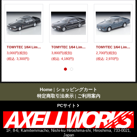
TOMYTEC 1/64 Limited Vintage NEO Nissan Skyline 4-door HT GTS Twin Cam 24V (Black/Silver)
TOMYTEC 1/64 Limited Vintage NEO Nissan Cedric HT V20 Twin Cam Turbo Gran Turismo Black SV 1990
TOMYTEC 1/64 Limited Vintage NEO Nissan Cedric V30 Twin Cam Gran Turismo SV (Grayish Blue) '91
3,000円
(税別)
3,800円
(税別)
2,700円
(税別)
(税込
:
3,300円)
(税込
:
4,180円)
(税込
:
2,970円)
Home
|
ショッピングカート
特定商取引法表示
|
ご利用案内
PCサイト
1F, 8-6, Kamitemmacho, Nishi-ku Hiroshima-shi, Hiroshima, 733-0021,
Japan