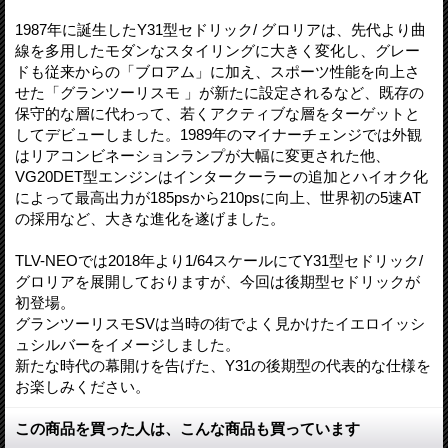
1987年に誕生したY31型セドリック/ グロリアは、先代より曲
線を多用したモダンなスタイリングに大きく変化し、グレー
ドも従来からの「ブロアム」に加え、スポーツ性能を向上さ
せた「グランツーリスモ 」が新たに設定されるなど、既存の
保守的な層に代わって、若くアクティブな層をターゲットと
してデビューしました。1989年のマイナーチェンジでは外観
はリアコンビネーションランプが大幅に変更された他、
VG20DET型エンジンはインタークーラーの追加とハイオク化
によって最高出力が185psから210psに向上、世界初の5速AT
の採用など、大きな進化を遂げました。
TLV-NEOでは2018年より1/64スケールにてY31型セドリック/
グロリアを展開しておりますが、今回は後期型セドリックが
初登場。
グランツーリスモSVは当時の街でよく見かけたイエロイッシ
ュシルバーをイメージしました。
新たな時代の幕開けを告げた、Y31の後期型の代表的な仕様を
お楽しみください。
この商品を買った人は、こんな商品も買っています