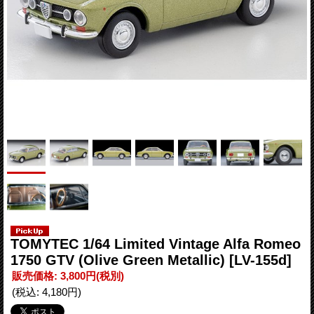
TOMYTEC 1/64 Limited Vintage Alfa Romeo
1750 GTV (Olive Green Metallic)
[LV-155d]
販売価格
:
3,800円
(税別)
(税込
:
4,180円
)