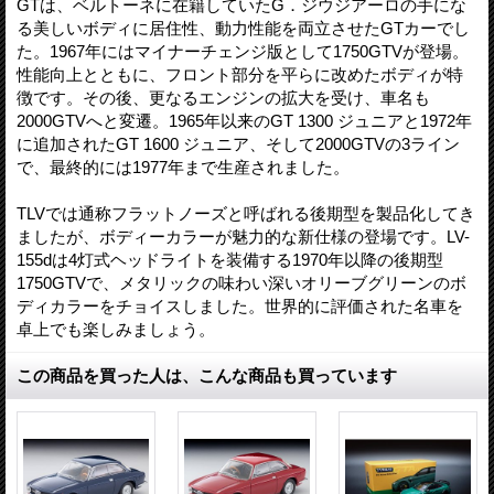
GTは、ベルトーネに在籍していたG．ジウジアーロの手にな
る美しいボディに居住性、動力性能を両立させたGTカーでし
た。1967年にはマイナーチェンジ版として1750GTVが登場。
性能向上とともに、フロント部分を平らに改めたボディが特
徴です。その後、更なるエンジンの拡大を受け、車名も
2000GTVへと変遷。1965年以来のGT 1300 ジュニアと1972年
に追加されたGT 1600 ジュニア、そして2000GTVの3ライン
で、最終的には1977年まで生産されました。
TLVでは通称フラットノーズと呼ばれる後期型を製品化してき
ましたが、ボディーカラーが魅力的な新仕様の登場です。LV-
155dは4灯式ヘッドライトを装備する1970年以降の後期型
1750GTVで、メタリックの味わい深いオリーブグリーンのボ
ディカラーをチョイスしました。世界的に評価された名車を
卓上でも楽しみましょう。
この商品を買った人は、こんな商品も買っています