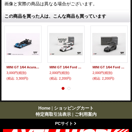
画像と実際の商品は異なる場合がございます。
この商品を買った人は、こんな商品も買っています
MINI GT 1/64 Acura ARX-06 GTP IMSA Daytona 24 Hours 2023 #10 Konica Minolta Acura (LHD)
MINI GT 1/64 Ford Mustang GTD Spirit of America (LHD)
MINI GT 1/64 Ford Mustang Dark Horse 2024 Carbonized Grey (LHD)
3,000円
(税別)
2,000円
(税別)
2,000円
(税別)
(税込
:
3,300円)
(税込
:
2,200円)
(税込
:
2,200円)
Home
|
ショッピングカート
特定商取引法表示
|
ご利用案内
PCサイト