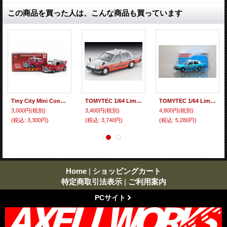
この商品を買った人は、こんな商品も買っています
Tiny City Mini Cooper Hong Kong Taxi with spoiler
TOMYTEC 1/64 Limited Vintage NEO Toyota Crown Comfort Taxi (小田急交通)
TOMYTEC 1/64 Limited Vintage Hong Kong Taxi Toyota Crown Comfort (Lantau Island) Blue
3,000円
(税別)
3,400円
(税別)
4,800円
(税別)
(税込
:
3,300円)
(税込
:
3,740円)
(税込
:
5,280円)
Home
|
ショッピングカート
特定商取引法表示
|
ご利用案内
PCサイト