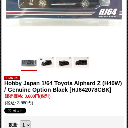
Hobby Japan 1/64 Toyota Alphard Z (H40W)
/ Genuine Option Black
[HJ642078CBK]
販売価格
:
3,600円
(税別)
(税込
:
3,960円
)
数量
: