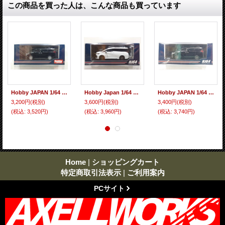
この商品を買った人は、こんな商品も買っています
Hobby JAPAN 1/64 Toyota Alphard 2.5S (H30W) TYPE GOLD Black
Hobby Japan 1/64 Toyota Vellfire Z Premier Hybrid (H40W) / Genuine Option Platinum White Pearl Mica
Hobby JAPAN 1/64 Toyota Alphard (H30W) / with Sunroof (Black)
3,200円
(税別)
3,600円
(税別)
3,400円
(税別)
(税込
:
3,520円)
(税込
:
3,960円)
(税込
:
3,740円)
Home
|
ショッピングカート
特定商取引法表示
|
ご利用案内
PCサイト