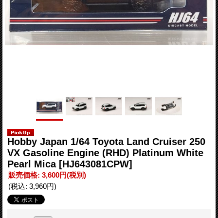
Hobby Japan 1/64 Toyota Land Cruiser 250
VX Gasoline Engine (RHD) Platinum White
Pearl Mica
[HJ643081CPW]
販売価格
:
3,600円
(税別)
(税込
:
3,960円
)