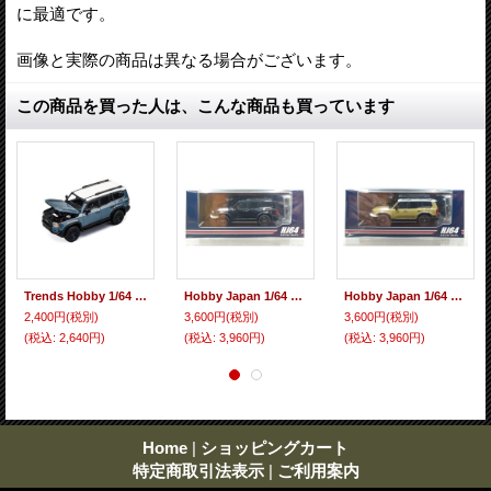
に最適です。
画像と実際の商品は異なる場合がございます。
この商品を買った人は、こんな商品も買っています
Trends Hobby 1/64 Toyota Land Cruiser 250 Blue
Hobby Japan 1/64 Toyota Land Cruiser 250 VX Gasoline Engine (RHD) Black
Hobby Japan 1/64 Toyota Land Cruiser 250 ZX FIRST EDITION (RHD) Sand
2,400円
(税別)
3,600円
(税別)
3,600円
(税別)
(税込
:
2,640円)
(税込
:
3,960円)
(税込
:
3,960円)
Home
|
ショッピングカート
特定商取引法表示
|
ご利用案内