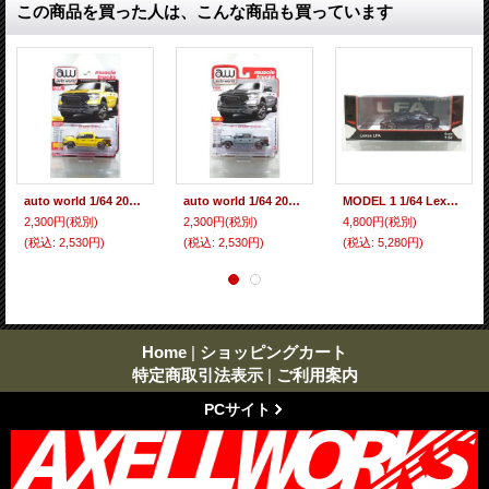
この商品を買った人は、こんな商品も買っています
auto world 1/64 2023 Dodge Ram River Havoc Edition Baja Yellow / Graphics
auto world 1/64 2023 Dodge Ram River Havoc Edition Ceramic Gray / Graphics
MODEL 1 1/64 Lexus LFA (LFA10) - Black
2,300円
(税別)
2,300円
(税別)
4,800円
(税別)
(税込
:
2,530円)
(税込
:
2,530円)
(税込
:
5,280円)
Home
|
ショッピングカート
特定商取引法表示
|
ご利用案内
PCサイト