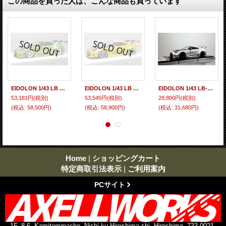
この商品を買った人は、こんな商品も買っています
EIDOLON 1/43 LB Silhouette WORKS GT 35GT-RR (GT Wing Version) Giallo Verde Pearl Limited 32 pcs.
EIDOLON 1/43 LB WORKS GT-R Type 1.5 (LB-Silhouette GT Wing) Grande Giallo Pear Limited 32 pcs.
EIDOLON 1/43 LB-Silhouette WORKS GT 35GT-RR Pearl Shite Limited 120 pcs.
53,181円
(税別)
53,545円
(税別)
28,800円
(税別)
(税込
:
58,500円)
(税込
:
58,900円)
(税込
:
31,680円)
Home
|
ショッピングカート
特定商取引法表示
|
ご利用案内
PCサイト
1F, 8-6, Kamitemmacho, Nishi-ku Hiroshima-shi, Hiroshima, 733-0021,