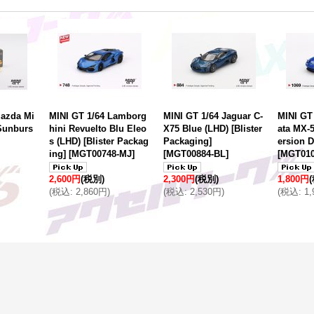
Mazda Mi
MINI GT 1/64 Lamborg
MINI GT 1/64 Jaguar C-
MINI GT
 Sunburs
hini Revuelto Blu Eleo
X75 Blue (LHD) [Blister
ata MX-
s (LHD) [Blister Packag
Packaging]
ersion D
ing]
[
MGT00748-MJ
]
[
MGT00884-BL
]
[
MGT010
2,600円
(税別)
2,300円
(税別)
1,800円
(
税込
:
2,860円
)
(
税込
:
2,530円
)
(
税込
:
1