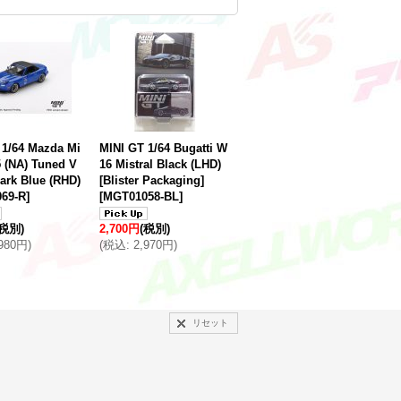
 1/64 Mazda Mi
MINI GT 1/64 Bugatti W
5 (NA) Tuned V
16 Mistral Black (LHD)
ark Blue (RHD)
[Blister Packaging]
69-R
]
[
MGT01058-BL
]
(税別)
2,700円
(税別)
,980円
)
(
税込
:
2,970円
)
リセット