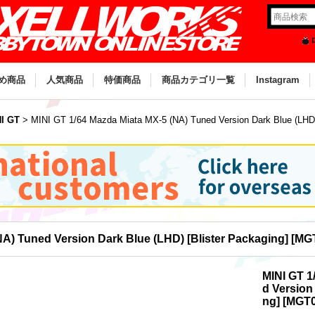
め商品
人気商品
特価商品
商品カテゴリ一覧
Instagram
I GT
>
MINI GT 1/64 Mazda Miata MX-5 (NA) Tuned Version Dark Blue (LHD) 
NA) Tuned Version Dark Blue (LHD) [Blister Packaging]
[
MG
MINI GT 1
d Version
ng]
[
MGT0