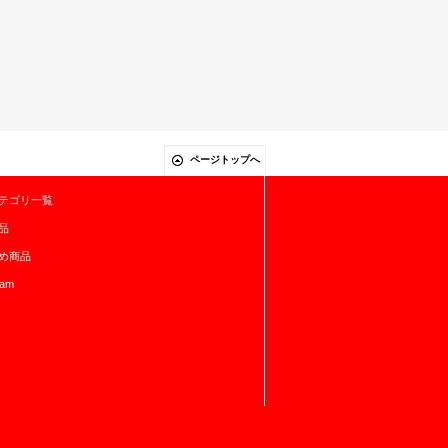
ページトップへ
テゴリ一覧
品
め商品
ram