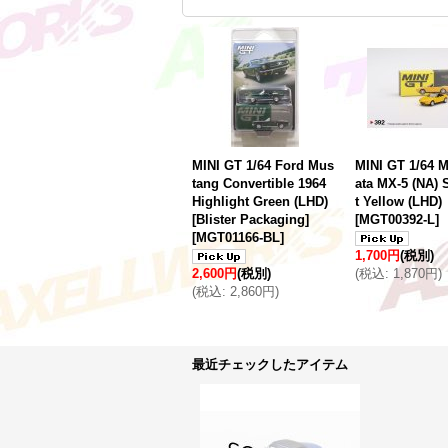
MINI GT 1/64 Ford Mus
MINI GT 1/64 
tang Convertible 1964
ata MX-5 (NA)
Highlight Green (LHD)
t Yellow (LHD)
[Blister Packaging]
[
MGT00392-L
]
[
MGT01166-BL
]
1,700円
(税別)
2,600円
(税別)
(
税込
:
1,870円
)
(
税込
:
2,860円
)
最近チェックしたアイテム