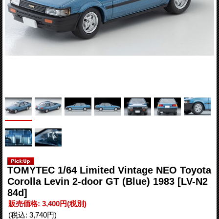
TOMYTEC 1/64 Limited Vintage NEO Toyota
Corolla Levin 2-door GT (Blue) 1983
[LV-N2
84d]
販売価格
:
3,400円
(税別)
(税込
:
3,740円
)