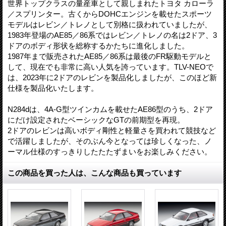
世界トップクラスの量産車として親しまれたトヨタ カローラ
／スプリンター。古くからDOHCエンジンを載せたスポーツ
モデルはレビン／トレノとして別格に扱われていましたが、
1983年登場のAE85／86系ではレビン／トレノの名は2ドア、3
ドアのボディ形状を総称するかたちに進化しました。
1987年まで販売されたAE85／86系は最後のFR駆動モデルと
して、現在でも非常に高い人気を誇っています。TLV-NEOで
は、2023年に2ドアのレビンを製品化しましたが、このほど新
仕様を製品化いたします。
N284dは、4A-G型ツインカムを載せたAE86型のうち、2ドア
にだけ設定されたベーシックなGTの前期型を再現。
2ドアのレビンは高いボディ剛性と軽量さを買われて競技など
で活躍しましたが、そのぶん今となっては珍しくなった、ノ
ーマル仕様のすっきりしたたたずまいをお楽しみください。
この商品を買った人は、こんな商品も買っています