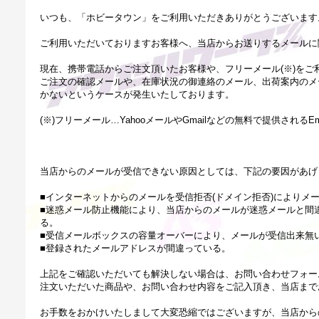
いつも、「ホビータウン」をご利用いただきありがとうございます
ご利用いただいておりますお客様へ、当店からお送りするメールに
現在、携帯電話からご注文頂いたお客様や、フリーメール(※)をご
ご注文の確認メールや、在庫状況の御連絡のメール、出荷案内のメ
かないというケースが発生いたしております。
(※)フリーメール…YahooメールやGmailなどの無料で提供されるE
当店からのメールが受信できない原因としては、下記の要因があげ
■インターネットからのメールを受信拒否(ドメイン拒否)によりメ
■迷惑メール防止機能により、当店からのメールが迷惑メールと間
る。
■受信メールボックスの容量オーバーにより、メールが受信出来無
■登録されたメールアドレスが間違っている。
上記をご確認いただいても解決しない場合は、お問い合わせフォー
注文いただいた商品や、お問い合わせ内容をご記入頂き、当店まで
お手数をおかけいたしまして大変恐縮ではございますが、当店から