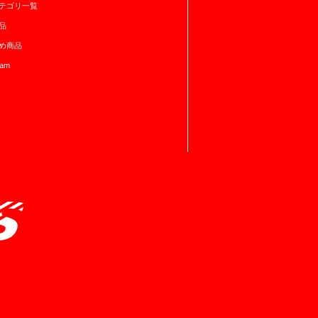
テゴリ一覧
品
め商品
ram